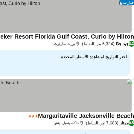
خيار شائع
eker Resort Florida Gulf Coast, Curio by Hilton
جيد جدًا
(6,324 من النقاط)
8.3
بورت شارلوت
اختر التواريخ لمشاهدة الأسعار المحددة
Margaritaville Jacksonville Beach
3 عدد النجوم
مشاهدة الأسعا
ممتاز
(7,683 من النقاط)
8.5
جاكسونفيل بيتش