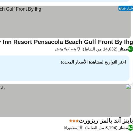
خيار شائع
y Inn Resort Pensacola Beach Gulf Front By Ihg
ممتاز
(14,632 من النقاط)
9.1
بنساكولا بيتش
اختر التواريخ لمشاهدة الأسعار المحددة
باينز آند بالمز ريزورت
3 عدد النجوم
مشاهدة الأسعار
ممتاز
(3,194 من النقاط)
9.2
إسلامورادا