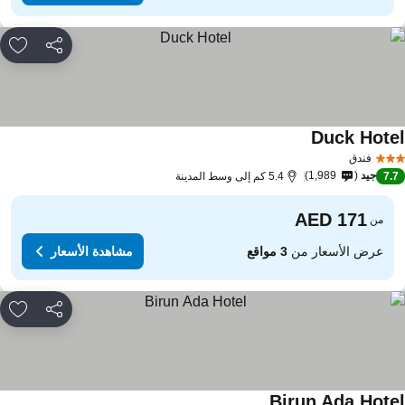
مشاركة
rites
Duck Hote
فندق
جيد
1,989
7.
5.4 كم إلى وسط المدينة
من
عرض الأسعار من
3 مواقع
مشاهدة الأسعار
مشاركة
rites
Birun Ada Hote