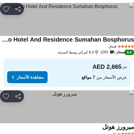
مشاركة
rites
Vakko Hotel And Residence Sumahan Bosphorus
فندق
ممتاز
292
8.
8.3 كم إلى وسط المدينة
من
عرض الأسعار من
7 مواقع
مشاهدة الأسعار
مشاركة
rites
يرورز هوتل
فندق