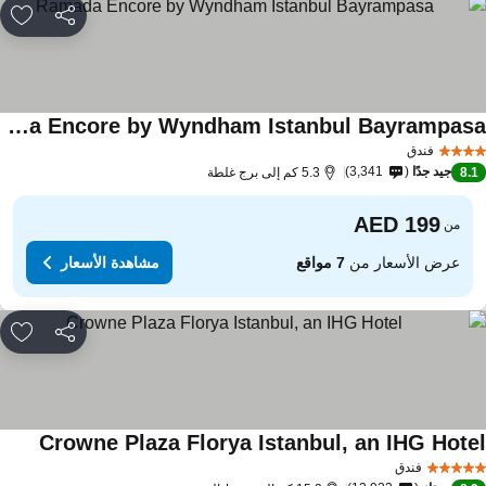
مشاركة
rites
Ramada Encore by Wyndham Istanbul Bayrampasa
فندق
جيد جدًا
3,341
8.
5.3 كم إلى برج غلطة
من
عرض الأسعار من
7 مواقع
مشاهدة الأسعار
مشاركة
rites
Crowne Plaza Florya Istanbul, an IHG Hote
فندق