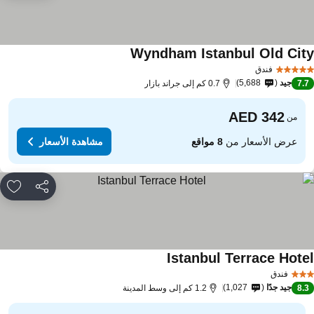
Wyndham Istanbul Old Cit
فندق
جيد
5,688
7.
0.7 كم إلى جراند بازار
من
عرض الأسعار من
8 مواقع
مشاهدة الأسعار
مشاركة
rites
Istanbul Terrace Hote
فندق
جيد جدًا
1,027
8.
1.2 كم إلى وسط المدينة