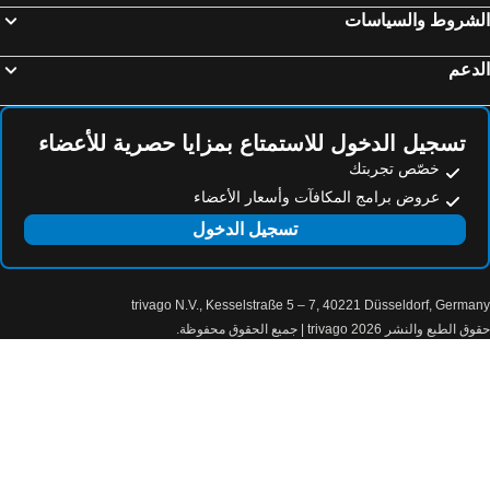
فيتثيا, Mugla Province فنادق
أنقرة, Ankara Province فنادق
لشروط والسياسات
ألانيا, منطقة أنطاليا فنادق
دعم
تسجيل الدخول للاستمتاع بمزايا حصرية للأعضاء
خصّص تجربتك
عروض برامج المكافآت وأسعار الأعضاء
تسجيل الدخول
trivago N.V., Kesselstraße 5 – 7, 40221 Düsseldorf, Germa
الطبع والنشر 2026 trivago | جميع الحقوق محفوظة.