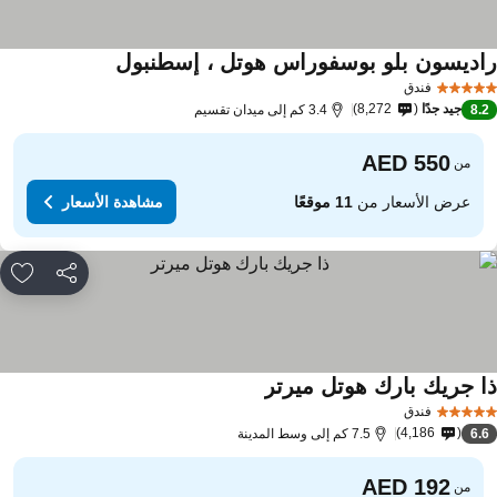
اديسون بلو بوسفوراس هوتل ، إسطنبول
فندق
جيد جدًا
8,272
8.
3.4 كم إلى ميدان تقسيم
من
عرض الأسعار من
11 موقعًا
مشاهدة الأسعار
مشاركة
rites
ا جريك بارك هوتل ميرتر
فندق
4,186
6.
7.5 كم إلى وسط المدينة
من