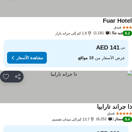
Fuar Hote
فندق
جيد جدًا
1,181
8.
1.6 كم إلى جراند بازار
من
عرض الأسعار من
10 مواقع
مشاهدة الأسعار
مشاركة
rites
 جراند تارابيا
فندق
ممتاز
6,252
9.
13.7 كم إلى ميدان تقسيم