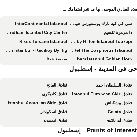
ه الفنادق الموصى بها قد تثير اهتمامك ...
سي في كيه بارك بوسفورس هوتل إسطنبول
InterContinental Istanbul
ذا مرمرة تقسيم
Ramada Plaza By Wyndham Istanbul City Center
Rixos Tersane Istanbul
DoubleTree by Hilton Istanbul Topkapi
Holiday Inn Istanbul - Kadikoy By Ihg
Swissotel The Bosphorus Istanbul
Ramada by Wyndham Istanbul Golden Horn
ميرورز هوتل
Ramada Hotel & Suites by Wyndham Istanbul Merter
ي في المدينة - إسطنبول
Crowne Plaza Istanbul Old City
Address Istanbul
Lionel Hotel Istanbul
فنادق السلطان أحمد
فنادق الفاتح
نوفوتيل إسطنبول بوسفوروس
Conrad Istanbul Bosphorus
فنادق Istanbul European Side
فنادق كاديكوي
Grand Hyatt Istanbul
Residence Inn By Marriott Istanbul Atasehir
فنادق بيشكتاش
فنادق Istanbul Anatolian Side
Sultan Hamit Hotel
Sofitel Istanbul Taksim
فنادق Galata
فنادق اسكوادار
Legacy Ottoman Hotel
Shangri-La Bosphorus, Istanbul
فنادق أورتاكوي
فنادق إيمينونو
راديسون بلو بوسفوراس هوتل ، إسطنبول
سيراجين بالاس كيمبينسكي
فنادق Zeytinburnu
Points of Intere - إسطنبول
فنادق Bayrampasa
دبل تري باي هيلتون هوتل إسطنبول - بياليبازا
هيلتون إسطنبول بومونتي هوتل آند كونفرنس سنتر