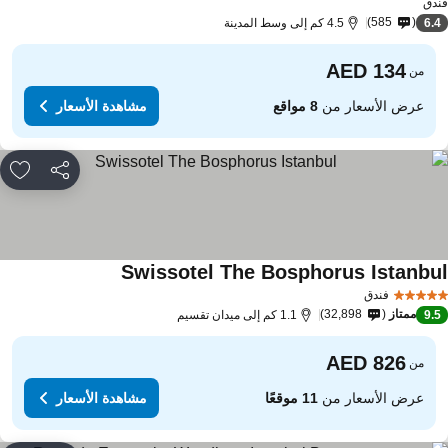
دق
585
6.
4.5 كم إلى وسط المدينة
من
عرض الأسعار من
8 مواقع
مشاهدة الأسعار
مشاركة
rites
Swissotel The Bosphorus Istanbu
فندق
ممتاز
32,898
9.
1.1 كم إلى ميدان تقسيم
من
عرض الأسعار من
11 موقعًا
مشاهدة الأسعار