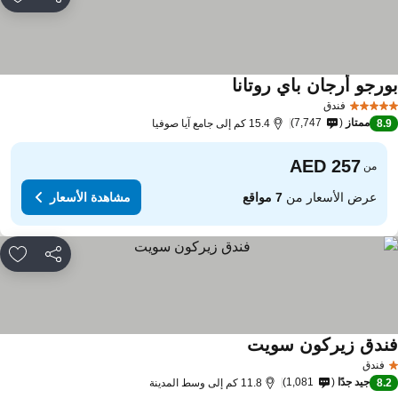
مشاركة
rites
ورجو أرجان باي روتانا
فندق
ممتاز
7,747
8.
15.4 كم إلى جامع آيا صوفيا
من
عرض الأسعار من
7 مواقع
مشاهدة الأسعار
مشاركة
rites
ندق زيركون سويت
فندق
جيد جدًا
1,081
8.
11.8 كم إلى وسط المدينة