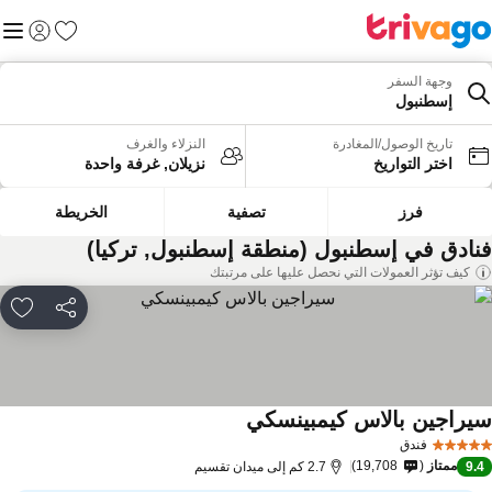
المفضلة
القائم
تسجيل الد
وجهة السفر
إسطنبول
تاريخ الوصول/المغادرة
النزلاء والغرف
اختر التواريخ
نزيلان, غرفة واحدة
فرز
تصفية
الخريطة
نادق في إسطنبول (منطقة إسطنبول, تركيا)
كيف تؤثر العمولات التي نحصل عليها على مرتبتك
مشاركة
rites
يراجين بالاس كيمبينسكي
فندق
ممتاز
19,708
9.
2.7 كم إلى ميدان تقسيم