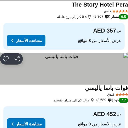
The Story Hotel Per
فندق
ممتاز
2,807
9.
0.4 كم إلى برج غلطة
من
عرض الأسعار من
8 مواقع
مشاهدة الأسعار
مشاركة
rites
وات باسا ياليسي
فندق
جيد
3,589
7.
14.7 كم إلى ميدان تقسيم
من
عرض الأسعار من
9 مواقع
مشاهدة الأسعار