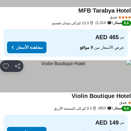
MFB Tarabya Hote
فندق
ممتاز
1,314
8.
13.3 كم إلى ميدان تقسيم
من
عرض الأسعار من
9 مواقع
مشاهدة الأسعار
مشاركة
rites
Violin Boutique Hote
فندق
ممتاز
653
8.
0.3 كم إلى المسجد الأزرق
من