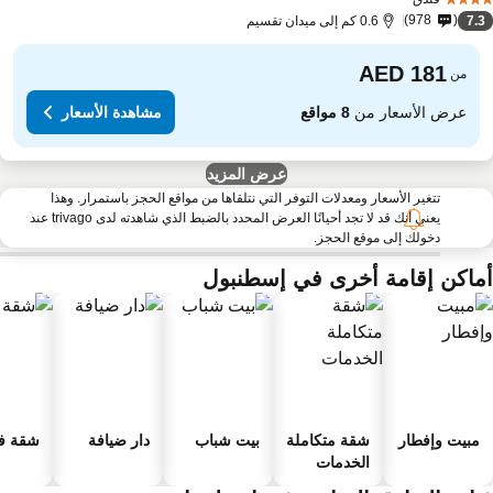
978
7.
0.6 كم إلى ميدان تقسيم
من
عرض الأسعار من
8 مواقع
مشاهدة الأسعار
عرض المزيد
تتغير الأسعار ومعدلات التوفر التي نتلقاها من مواقع الحجز باستمرار. وهذا
يعني أنك قد لا تجد أحيانًا العرض المحدد بالضبط الذي شاهدته لدى trivago عند
دخولك إلى موقع الحجز.
ماكن إقامة أخرى في إسطنبول
مبيت وإفطار
شقة متكاملة
بيت شباب
دار ضيافة
شقة فند
الخدمات