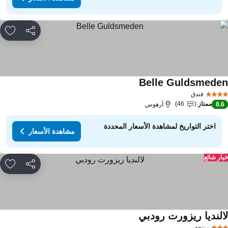
مشاركة
rites
Belle Guldsmede
فندق
ممتاز
46
8.
آرهوس
اختر التواريخ لمشاهدة الأسعار المحددة
مشاهدة الأسعار
ار شائع
مشاركة
rites
النديا ريزورت رودبي
منتجع