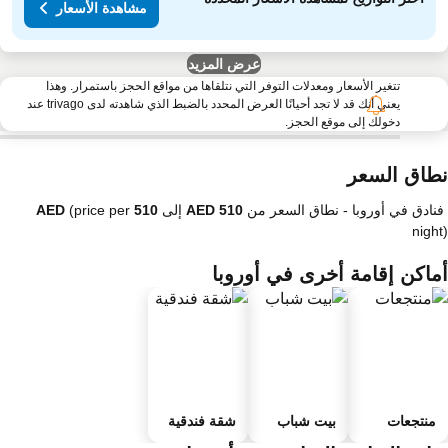
مشاهدة الأسعار
عرض المزيد
تتغير الأسعار ومعدلات التوفر التي نتلقاها من مواقع الحجز باستمرار. وهذا
يعني أنك قد لا تجد أحيانًا العرض المحدد بالضبط الذي شاهدته لدى trivago عند
دخولك إلى موقع الحجز.
طاق السعر
فنادق في أوروبا -
نطاق السعر
من
إلى
(price per
nigh
ماكن إقامة أخرى في أوروبا
منتجعات
بيت شباب
شقة فندقية