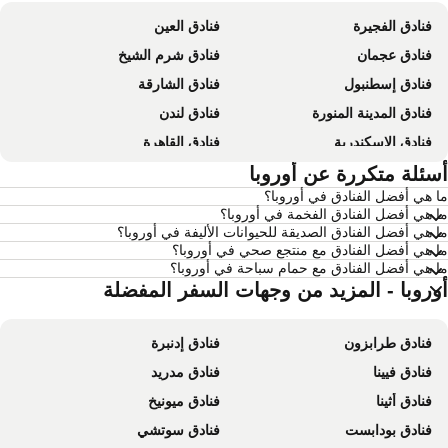
فنادق الفجيرة
فنادق العين
فنادق عجمان
فنادق شرم الشيخ
فنادق إسطنبول
فنادق الشارقة
فنادق المدينة المنورة
فنادق لندن
فنادق الإسكندرية
فنادق القاهرة
فنادق بانكوك
سئلة متكررة عن أوروبا
فنادق العين السخنة
 هي أفضل الفنادق في أوروبا؟
فنادق مسقط
فنادق مرسى مطروح
 هي أفضل الفنادق الفخمة في أوروبا؟
فنادق العقة
فنادق عمان
 هي أفضل الفنادق الصديقة للحيوانات الأليفة في أوروبا؟
 هي أفضل الفنادق مع منتجع صحي في أوروبا؟
فنادق الدوحة
فنادق طرابزون
 هي أفضل الفنادق مع حمام سباحة في أوروبا؟
فنادق أبها
وروبا - المزيد من وجهات السفر المفضلة
فنادق الساحل الشمالي لمصر
فنادق البحر الميت - الأردن
فنادق جربة
فنادق طرابزون
فنادق إدنبرة
فنادق بالي
فنادق Krabi
فنادق فيينا
فنادق مدريد
فنادق منطقة إسطنبول
فنادق قطر
فنادق أثينا
فنادق ميونيخ
فنادق إمارة رأس الخيمة
فنادق إمارة الفجيرة
فنادق بودابست
فنادق سوتشي
فنادق منطقة مكة
فنادق مصر