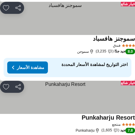
ار شائع
مشاركة
rites
موجنز هافسباد
فندق
جيد جدًا
3,235
8.
سموجن
اختر التواريخ لمشاهدة الأسعار المحددة
مشاهدة الأسعار
ار شائع
مشاركة
rites
Punkaharju Resor
منتجع
جيد
1,605
Punkaharju
7.