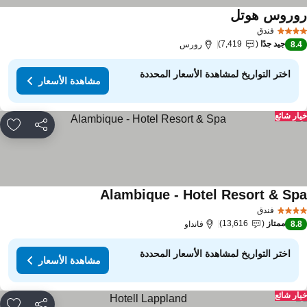
وروس هوتل
فندق
جيد جدًا
7,419
8.
رورس
اختر التواريخ لمشاهدة الأسعار المحددة
مشاهدة الأسعار
ار شائع
مشاركة
rites
Alambique - Hotel Resort & Sp
فندق
ممتاز
13,616
8.
فانداو
اختر التواريخ لمشاهدة الأسعار المحددة
مشاهدة الأسعار
ار شائع