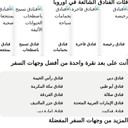
ئات الفنادق الشائعة في أوروبا
فنادق رخيصة
فنادق فاخرة
فنادق
فنادق تسمح
فنادق
بحمامات
باصطحاب
بمنتجعا
سباحة
الحيوانات
صحية
الأليفة
نت على بعد نقرة واحدة من أفضل وجهات السفر
فنادق دبي
فنادق رأس الخيمة
فنادق أبو ظبي
فنادق مكة المكرمة
فنادق صلالة
فنادق الغردقة
فنادق الإمارات العربية المتحدة
فنادق جزر المالديف
فنادق فوكيت
فنادق إمارة دبي
فنادق إمارة أبو ظبي
لمزيد من وجهات السفر المفضلة
فنادق موريشيوس