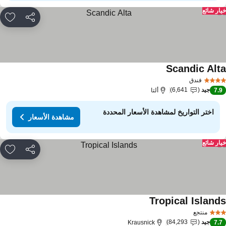
ار شائع
مشاركة
rites
Scandic Alt
فندق
جيد
6,641
7.
ألتا
اختر التواريخ لمشاهدة الأسعار المحددة
مشاهدة الأسعار
ار شائع
مشاركة
rites
Tropical Island
منتجع
جيد
84,293
Krausnick
7.