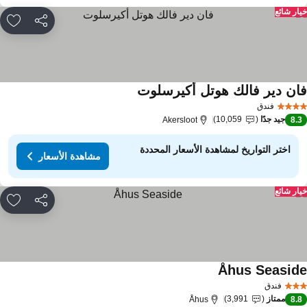
ار شائع
مشاركة
rites
ان دير فالك هوتل أكيرسلوت
فندق
جيد جدًا
10,059
Akersloot
8.
اختر التواريخ لمشاهدة الأسعار المحددة
مشاهدة الأسعار
ار شائع
مشاركة
rites
Åhus Seasid
فندق
ممتاز
3,991
Åhus
8.