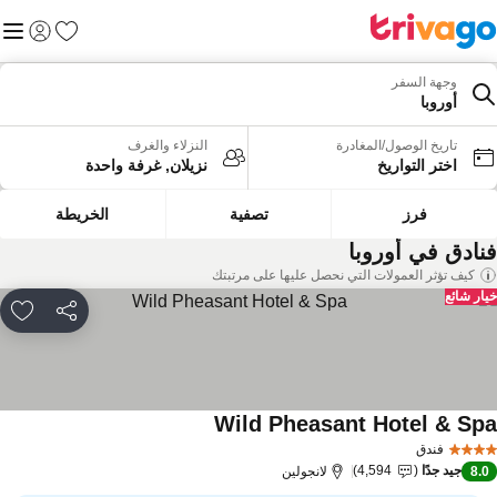
المفضلة
القائم
تسجيل الد
وجهة السفر
أوروبا
تاريخ الوصول/المغادرة
النزلاء والغرف
اختر التواريخ
نزيلان, غرفة واحدة
فرز
تصفية
الخريطة
نادق في أوروبا
كيف تؤثر العمولات التي نحصل عليها على مرتبتك
ار شائع
مشاركة
rites
Wild Pheasant Hotel & Sp
فندق
جيد جدًا
4,594
8.
لانجولين