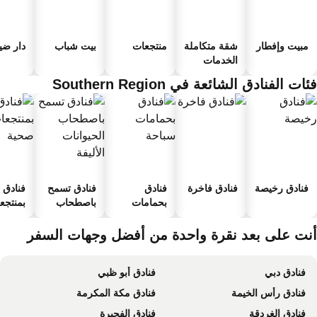
مبيت وإفطار
شقة متكاملة
منتجعات
بيت شباب
دار ضياف
الخدمات
ات الفنادق الشائعة في Southern Region
فنادق رخيصة
فنادق فاخرة
فنادق
فنادق تسمح
فنادق
بحمامات
باصطحاب
بمنتجعا
سباحة
الحيوانات
صحية
الأليفة
نت على بعد نقرة واحدة من أفضل وجهات السفر
فنادق دبي
فنادق أبو ظبي
فنادق رأس الخيمة
فنادق مكة المكرمة
فنادق الغردقة
فنادق الفجيرة