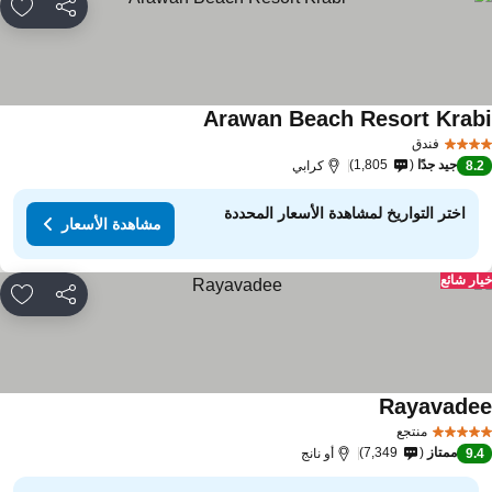
مشاركة
rites
Arawan Beach Resort Krab
فندق
جيد جدًا
1,805
8.
كرابي
اختر التواريخ لمشاهدة الأسعار المحددة
مشاهدة الأسعار
ار شائع
مشاركة
rites
Rayavade
منتجع
ممتاز
7,349
9.
أو نانج