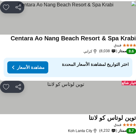
مشاركة
rites
Centara Ao Nang Beach Resort & Spa Krab
فندق
ممتاز
8,038
8.
كرابي
اختر التواريخ لمشاهدة الأسعار المحددة
مشاهدة الأسعار
ار شائع
مشاركة
rites
وين لوتاس كو لانتا
فندق
ممتاز
4,232
Koh Lanta City
8.