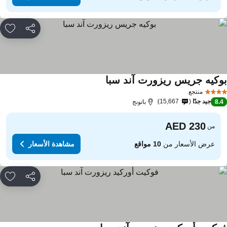
مشاركة
rites
وكيه جريس ريزورت آند سبا
منتجع
جيد جدًا
15,667
8.
باتونج
من
عرض الأسعار من
10 مواقع
مشاهدة الأسعار
مشاركة
rites