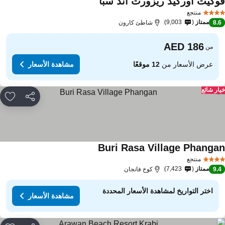
وكيت أوركيد ريزورت آند سبا
منتجع
ممتاز
9,003
8.
شاطئ كارون
من
عرض الأسعار من
12 موقعًا
مشاهدة الأسعار
ار شائع
مشاركة
rites
Buri Rasa Village Phanga
منتجع
ممتاز
7,423
9.
كوخ فانجان
اختر التواريخ لمشاهدة الأسعار المحددة
مشاهدة الأسعار