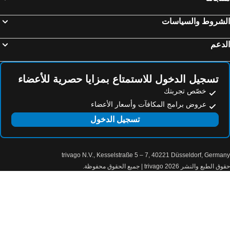
فنادق كو ياو نوي
فنادق هات ياي
لشروط والسياسات
فنادق سورات ثاني
فنادق Ban Tai
فنادق Nathon
فنادق Khao Sok
دعم
فنادق Noppharat Thara Beach
فنادق ساتون
فنادق Ao Thong Krut
فنادق Songkhla
تسجيل الدخول للاستمتاع بمزايا حصرية للأعضاء
خصّص تجربتك
عروض برامج المكافآت وأسعار الأعضاء
تسجيل الدخول
trivago N.V., Kesselstraße 5 – 7, 40221 Düsseldorf, Germa
الطبع والنشر 2026 trivago | جميع الحقوق محفوظة.