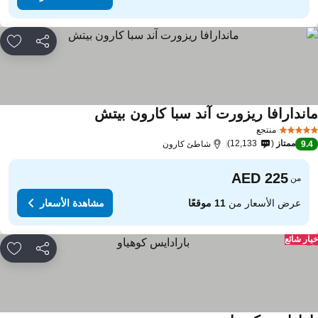
مشاركة
rites
اندارافا ريزورت آند سبا كارون بيتش
منتجع
ممتاز
12,133
9.
شاطئ كارون
من
عرض الأسعار من
11 موقعًا
مشاهدة الأسعار
ار شائع
مشاركة
rites