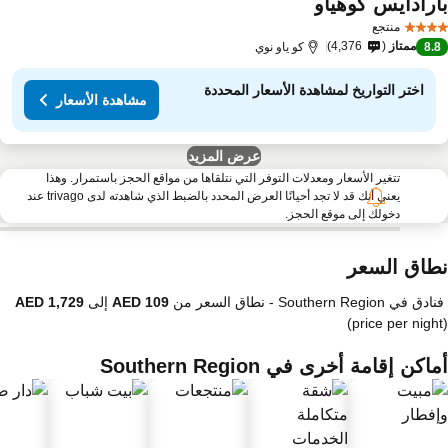
ارادايس كوهياو
منتجع
ممتاز
4,376
8.
كو ياو نوي
اختر التواريخ لمشاهدة الأسعار المحددة
مشاهدة الأسعار
عرض المزيد
تتغير الأسعار ومعدلات التوفر التي نتلقاها من مواقع الحجز باستمرار. وهذا
يعني أنك قد لا تجد أحيانًا العرض المحدد بالضبط الذي شاهدته لدى trivago عند
دخولك إلى موقع الحجز.
طاق السعر
ادق في Southern Region -
نطاق السعر
من
إلى
(price per nigh
اكن إقامة أخرى في Southern Region