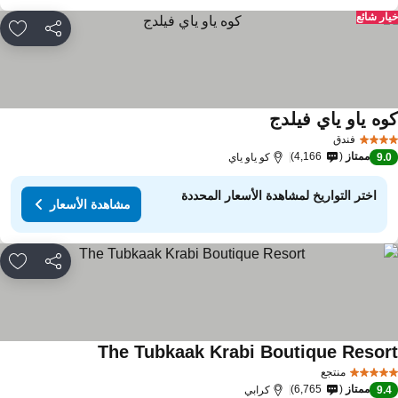
ار شائع
مشاركة
rites
وه ياو ياي فيلدج
فندق
ممتاز
4,166
9.
كو ياو ياي
اختر التواريخ لمشاهدة الأسعار المحددة
مشاهدة الأسعار
مشاركة
rites
The Tubkaak Krabi Boutique Resor
منتجع
ممتاز
6,765
9.
كرابي