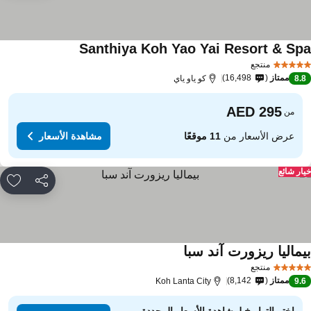
Santhiya Koh Yao Yai Resort & Sp
منتجع
ممتاز
16,498
8.
كو ياو ياي
من
عرض الأسعار من
11 موقعًا
مشاهدة الأسعار
ار شائع
مشاركة
rites
يماليا ريزورت آند سبا
منتجع
ممتاز
8,142
Koh Lanta City
9.