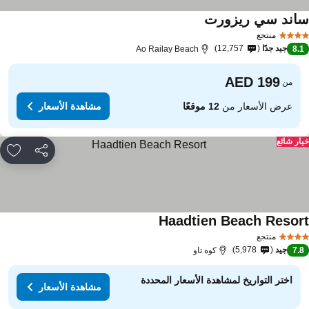
اند سي ريزورت
منتجع
جيد جدًا
12,757
Ao Railay Beach
8.
من
عرض الأسعار من
12 موقعًا
مشاهدة الأسعار
ار شائع
مشاركة
rites
Haadtien Beach Resor
منتجع
جيد
5,978
7.
كوه تاو
اختر التواريخ لمشاهدة الأسعار المحددة
مشاهدة الأسعار