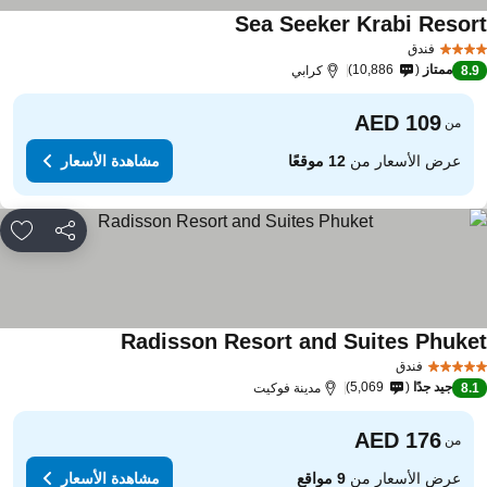
Sea Seeker Krabi Resor
فندق
ممتاز
10,886
8.
كرابي
من
عرض الأسعار من
12 موقعًا
مشاهدة الأسعار
مشاركة
rites
Radisson Resort and Suites Phuke
فندق
جيد جدًا
5,069
8.
مدينة فوكيت
من
عرض الأسعار من
9 مواقع
مشاهدة الأسعار