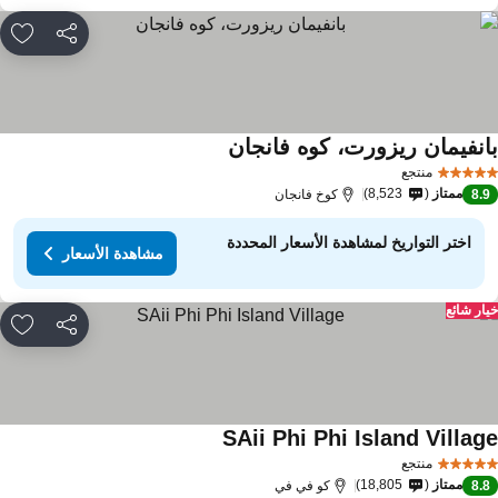
مشاركة
rites
انفيمان ريزورت، كوه فانجان
منتجع
ممتاز
8,523
8.
كوخ فانجان
اختر التواريخ لمشاهدة الأسعار المحددة
مشاهدة الأسعار
ار شائع
مشاركة
rites
SAii Phi Phi Island Villag
منتجع
ممتاز
18,805
8.
كو في في