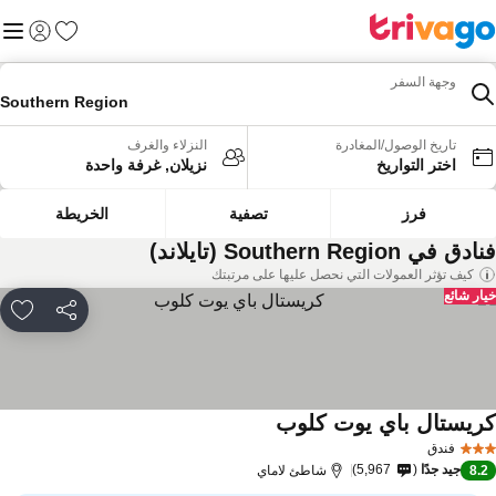
المفضلة
القائم
تسجيل الد
وجهة السفر
Southern Region
تاريخ الوصول/المغادرة
النزلاء والغرف
اختر التواريخ
نزيلان, غرفة واحدة
فرز
تصفية
الخريطة
ق في Southern Region (تايلاند)
كيف تؤثر العمولات التي نحصل عليها على مرتبتك
ار شائع
مشاركة
rites
ريستال باي يوت كلوب
فندق
جيد جدًا
5,967
8.
شاطئ لاماي