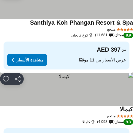
Santhiya Koh Phangan Resort & Sp
منتجع
ممتاز
11,681
8.
كوخ فانجان
من
عرض الأسعار من
11 موقعًا
مشاهدة الأسعار
مشاركة
rites
مالا
منتجع
ممتاز
4,093
9.
كامالا