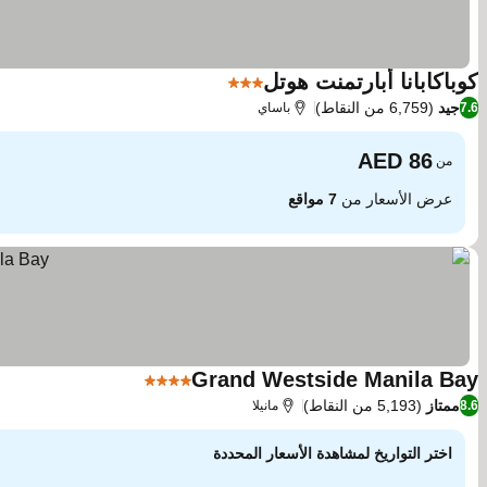
كوباكابانا أبارتمنت هوتل
3 عدد النجوم
جيد
(6,759 من النقاط)
7.6
باساي
من
عرض الأسعار من
7 مواقع
Grand Westside Manila Bay
4 عدد النجوم
ممتاز
(5,193 من النقاط)
8.6
مانيلا
اختر التواريخ لمشاهدة الأسعار المحددة