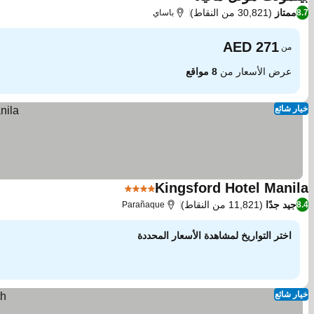
4 عدد النجوم
ممتاز
(30,821 من النقاط)
8.7
باساي
من
عرض الأسعار من
8 مواقع
خيار شائع
Kingsford Hotel Manila
4 عدد النجوم
جيد جدًا
(11,821 من النقاط)
Parañaque
8.4
اختر التواريخ لمشاهدة الأسعار المحددة
خيار شائع