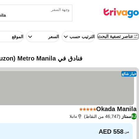
وجهة السفر
عناصر تصفية البحث
الترتيب حسب
السعر
الموقع
فنادق في Metro Manila (Luzon, الفلبين)
خيار شائع
Okada Manila
5 عدد النجوم
ممتاز
(46,747 من النقاط)
9.2
مانيلا
من