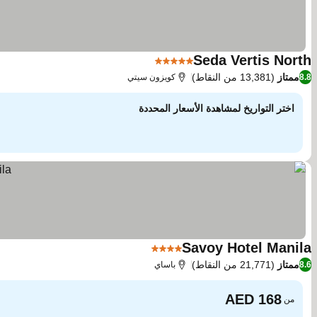
Seda Vertis North
5 عدد النجوم
ممتاز
(13,381 من النقاط)
8.8
كويزون سيتي
اختر التواريخ لمشاهدة الأسعار المحددة
Savoy Hotel Manila
4 عدد النجوم
ممتاز
(21,771 من النقاط)
8.6
باساي
من