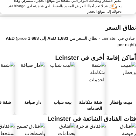
تتغير الأسعار ومعدلات التوفر التي نتلقاها من مواقع الحجز باستمرار. وهذا
يعني أنك قد لا تجد أحيانًا العرض المحدد بالضبط الذي شاهدته لدى trivago عند
دخولك إلى موقع الحجز.
طاق السعر
نادق في Leinster -
نطاق السعر
من
إلى
(price
per nigh
اكن إقامة أخرى في Leinster
مبيت وإفطار
شقة متكاملة
بيت شباب
دار ضيافة
شقة فند
الخدمات
ات الفنادق الشائعة في Leinster