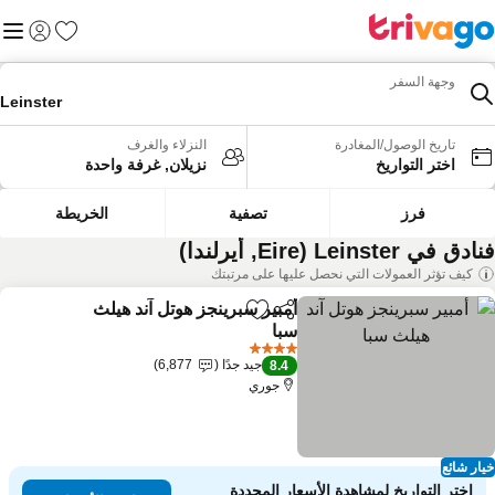
المفضلة
القائم
تسجيل الد
وجهة السفر
Leinster
تاريخ الوصول/المغادرة
النزلاء والغرف
اختر التواريخ
نزيلان, غرفة واحدة
فرز
تصفية
الخريطة
ق في Leinster (Eire, أيرلندا)
كيف تؤثر العمولات التي نحصل عليها على مرتبتك
أمبير سبرينجز هوتل آند هيلث
مشاركة
Add to favorites
سبا
مشاهدة الأسعار
4 عدد النجوم
جيد جدًا
6,877
8.4
جوري
ار شائع
اختر التواريخ لمشاهدة الأسعار المحددة