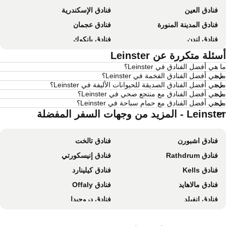
فنادق العين
فنادق الإسكندرية
فنادق المدينة المنورة
فنادق عجمان
فنادق لندن
فنادق بانكوك
فنادق القاهرة
ئلة متكررة عن Leinster
فنادق مرسى مطروح
 هي أفضل الفنادق في Leinster؟
فنادق العين السخنة
فنادق عمان
 هي أفضل الفنادق الفخمة في Leinster؟
فنادق نيويورك
فنادق يريفان
 هي أفضل الفنادق الصديقة للحيوانات الأليفة في Leinster؟
 هي أفضل الفنادق مع منتجع صحي في Leinster؟
فنادق مومباي
فنادق باريس
 هي أفضل الفنادق مع حمام سباحة في Leinster؟
Lei - المزيد من وجهات السفر المفضلة
فنادق مدريد
فنادق إمارة دبي
فنادق موريشيوس
فنادق إمارة رأس الخيمة
فنادق اشبورن
فنادق تالخت
فنادق قطر
فنادق جربة
فنادق Rathdrum
فنادق إنيسكورتي
فنادق غوا
فنادق البحر الميت - الأردن
فنادق Kells
فنادق كيلينارد
فنادق مصر
فنادق محافظة أربيل
فنادق مالاهايد
فنادق Offaly
فنادق إمارة الفجيرة
فنادق أتيكا
فنادق إنفيلد
فنادق دروجيدا
فنادق البحرين
فنادق عجمان
فنادق تريم
فنادق مولينجار
فنادق زنزيبار
فنادق تونس