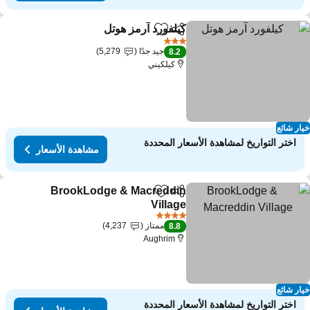
كيلفورد آرمز هوتل
مشاركة
Add to favorites
مشاهدة الأسعا
3 عدد النجوم
جيد جدًا
5,279
8.2
كيلكيني
ار شائع
اختر التواريخ لمشاهدة الأسعار المحددة
مشاهدة الأسعار
BrookLodge & Macreddin
مشاركة
Add to favorites
Village
مشاهدة الأسعار
4 عدد النجوم
ممتاز
4,237
8.8
Aughrim
ار شائع
اختر التواريخ لمشاهدة الأسعار المحددة