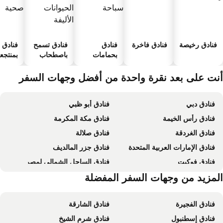
فنادق رخيصة
فنادق فاخرة
فنادق
فنادق تسمح
فنادق
بحمامات
باصطحاب
بمنتجعا
سباحة
الحيوانات
صحية
الأليفة
نت على بعد نقرة واحدة من أفضل وجهات السفر
فنادق دبي
فنادق أبو ظبي
فنادق رأس الخيمة
فنادق مكة المكرمة
فنادق الغردقة
فنادق صلالة
فنادق الإمارات العربية المتحدة
فنادق جزر المالديف
فنادق فوكيت
فنادق الساحل الشمالي لمصر
فنادق إمارة أبو ظبي
لمزيد من وجهات السفر المفضلة
فنادق بالي
فنادق الفجيرة
فنادق الشارقة
فنادق إسطنبول
فنادق شرم الشيخ