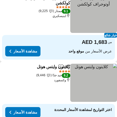
مشاركة
Add to favorites
كولكشن
مشاهدة الأسعار
5 عدد النجوم
ممتاز
9,225
9.1
اينيسكيري
ار شائع
من
عرض الأسعار من
موقع واحد
مشاهدة الأسعار
كلايتون وايتس هوتل
مشاركة
Add to favorites
مشاهدة الأسع
4 عدد النجوم
جيد جدًا
9,446
8.2
وكسفورد
اختر التواريخ لمشاهدة الأسعار المحددة
مشاهدة الأسعار