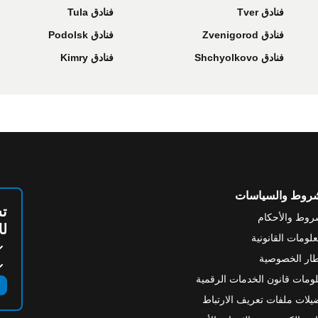
فنادق Tver
فنادق Tula
فنادق Zvenigorod
فنادق Podolsk
فنادق Shchyolkovo
فنادق Kimry
شروط والسياسات
تس
روط والأحكام
لل
علومات القانونية
ار الخصوصية
ومات قانون الخدمات الرقمية
يلات ملفات تعريف الارتباط