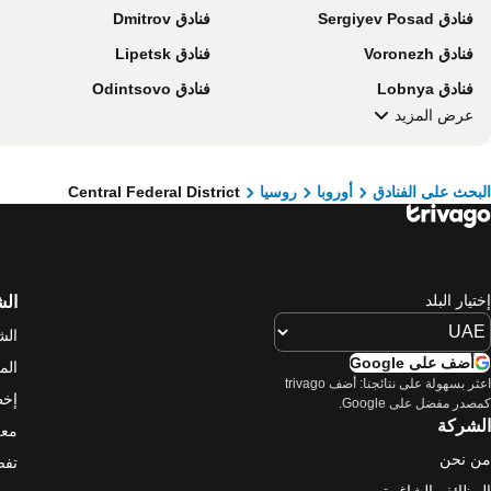
فنادق Sergiyev Posad
فنادق Dmitrov
فنادق Voronezh
فنادق Lipetsk
فنادق Lobnya
فنادق Odintsovo
عرض المزيد
البحث على الفنادق
أوروبا
روسيا
Central Federal District
إختيار البلد
ال
الش
أضف على Google
الم
اعثر بسهولة على نتائجنا: أضف trivago
إخط
كمصدر مفضل على Google.
الشركة
معل
من نحن
تفض
الوظائف الشاغرة