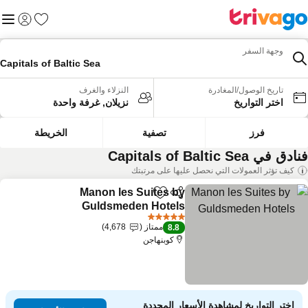
المفضلة
القائم
تسجيل الد
وجهة السفر
Capitals of Baltic Sea
تاريخ الوصول/المغادرة
النزلاء والغرف
اختر التواريخ
نزيلان, غرفة واحدة
فرز
تصفية
الخريطة
دق في Capitals of Baltic Sea
كيف تؤثر العمولات التي نحصل عليها على مرتبتك
Manon les Suites by
مشاركة
Add to favorites
Guldsmeden Hotels
5 عدد النجوم
ممتاز
4,678
8.8
كوبنهاجن
اختر التواريخ لمشاهدة الأسعار المحددة