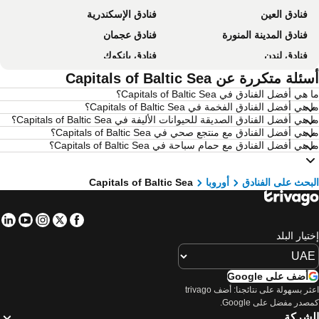
فنادق العين
فنادق الإسكندرية
فنادق المدينة المنورة
فنادق عجمان
فنادق لندن
فنادق بانكوك
فنادق القاهرة
لة متكررة عن Capitals of Baltic Sea
فنادق مرسى مطروح
هي أفضل الفنادق في Capitals of Baltic Sea؟
فنادق العين السخنة
فنادق عمان
هي أفضل الفنادق الفخمة في Capitals of Baltic Sea؟
فنادق نيويورك
فنادق يريفان
 هي أفضل الفنادق الصديقة للحيوانات الأليفة في Capitals of Baltic Sea؟
 هي أفضل الفنادق مع منتجع صحي في Capitals of Baltic Sea؟
فنادق مومباي
فنادق باريس
 هي أفضل الفنادق مع حمام سباحة في Capitals of Baltic Sea؟
فنادق مدريد
فنادق الساحل الشمالي لمصر
فنادق إمارة أبو ظبي
فنادق موريشيوس
بحث على الفنادق
أوروبا
Capitals of Baltic Sea
فنادق بالي
فنادق قطر
in
tube
nstagram
Facebook
Twitter
فنادق غوا
فنادق البحر الميت - الأردن
تيار البلد
فنادق مصر
فنادق محافظة أربيل
فنادق إمارة الفجيرة
فنادق أتيكا
أضف على Google
فنادق البحرين
فنادق عجمان
اعثر بسهولة على نتائجنا: أضف trivago
صدر مفضل على Google.
فنادق زنزيبار
فنادق تونس
لشركة