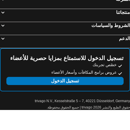
فنادق لبنان
فنادق تركيا
فنادق أم القيوين
فنادق ماهي أيلاند
تجاتنا
لشروط والسياسات
دعم
تسجيل الدخول للاستمتاع بمزايا حصرية للأعضاء
خصّص تجربتك
عروض برامج المكافآت وأسعار الأعضاء
تسجيل الدخول
trivago N.V., Kesselstraße 5 – 7, 40221 Düsseldorf, Germa
الطبع والنشر 2026 trivago | جميع الحقوق محفوظة.