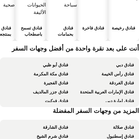
فنادق رخيصة
فنادق فاخرة
فنادق
فنادق تسمح
فنادق
بحمامات
باصطحاب
بمنتجعا
سباحة
الحيوانات
صحية
الأليفة
نت على بعد نقرة واحدة من أفضل وجهات السفر
فنادق دبي
فنادق أبو ظبي
فنادق رأس الخيمة
فنادق مكة المكرمة
فنادق الغردقة
فنادق الفجيرة
فنادق الإمارات العربية المتحدة
فنادق جزر المالديف
فنادق إمارة دبي
فنادق فوكيت
فنادق إمارة رأس الخيمة
لمزيد من وجهات السفر المفضلة
فنادق جربة
فنادق صلالة
فنادق الشارقة
فنادق إسطنبول
فنادق شرم الشيخ