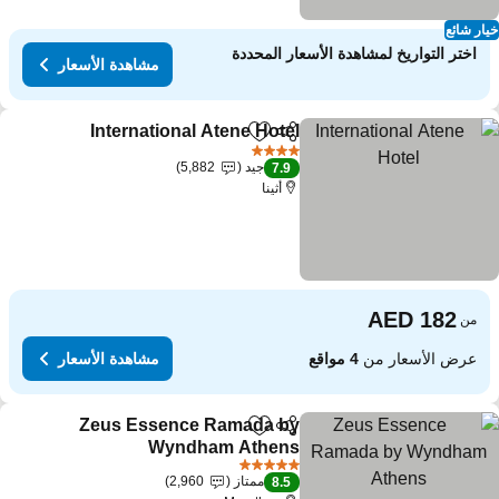
ار شائع
اختر التواريخ لمشاهدة الأسعار المحددة
مشاهدة الأسعار
International Atene Hotel
مشاركة
Add to favorites
مشاه
4 عدد النجوم
جيد
5,882
7.9
أثينا
من
عرض الأسعار من
4 مواقع
مشاهدة الأسعار
Zeus Essence Ramada by
مشاركة
Add to favorites
Wyndham Athens
مشاهدة الأسعار
5 عدد النجوم
ممتاز
2,960
8.5