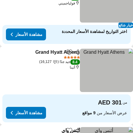
فولياجميني
ار شائع
اختر التواريخ لمشاهدة الأسعار المحددة
مشاهدة الأسعار
Grand Hyatt Athens
مشاركة
Add to favorites
مشاهدة ال
5 عدد النجوم
جيد جدًا
16,127
8.4
أثينا
من
عرض الأسعار من
9 مواقع
مشاهدة الأسعار
أثنس واي