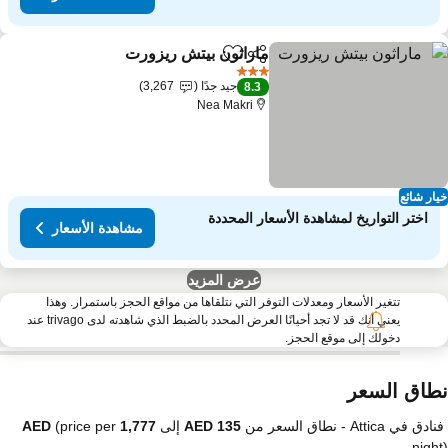
ماراثون بيتش ريزورت
مشاركة
Add to favorites
مشاهدة الأ
3 عدد النجوم
جيد جدًا
3,267
8.3
Nea Makri
ار شائع
اختر التواريخ لمشاهدة الأسعار المحددة
مشاهدة الأسعار
عرض المزيد
تتغير الأسعار ومعدلات التوفر التي نتلقاها من مواقع الحجز باستمرار. وهذا
يعني أنك قد لا تجد أحيانًا العرض المحدد بالضبط الذي شاهدته لدى trivago عند
دخولك إلى موقع الحجز.
طاق السعر
نادق في Attica -
نطاق السعر
من
إلى
(price per
nigh