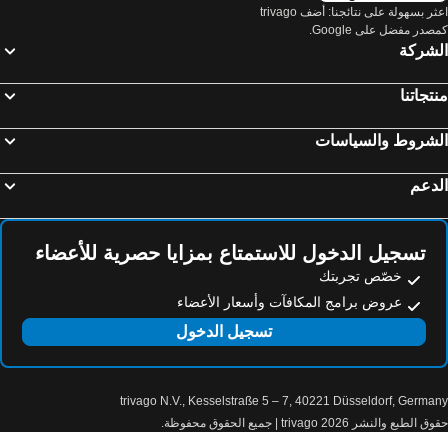
فنادق Selinia
فنادق Vravrona
اعثر بسهولة على نتائجنا: أضف trivago
صدر مفضل على Google.
فنادق Daskaleio_Kerateas
فنادق Nea Peramos
لشركة
فنادق Megara
فنادق Potamos
فنادق Kapsali
فنادق Mylopotamos
تجاتنا
فنادق Vagia
فنادق Askeli
لشروط والسياسات
فنادق بوروس
دعم
تسجيل الدخول للاستمتاع بمزايا حصرية للأعضاء
خصّص تجربتك
عروض برامج المكافآت وأسعار الأعضاء
تسجيل الدخول
trivago N.V., Kesselstraße 5 – 7, 40221 Düsseldorf, Germa
الطبع والنشر 2026 trivago | جميع الحقوق محفوظة.