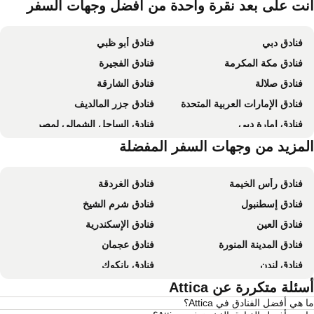
الأليفة
نت على بعد نقرة واحدة من أفضل وجهات السفر
فنادق دبي
فنادق أبو ظبي
فنادق مكة المكرمة
فنادق الفجيرة
فنادق صلالة
فنادق الشارقة
فنادق الإمارات العربية المتحدة
فنادق جزر المالديف
فنادق إمارة دبي
فنادق الساحل الشمالي لمصر
فنادق موريشيوس
لمزيد من وجهات السفر المفضلة
فنادق بالي
فنادق رأس الخيمة
فنادق الغردقة
فنادق إسطنبول
فنادق شرم الشيخ
فنادق العين
فنادق الإسكندرية
فنادق المدينة المنورة
فنادق عجمان
فنادق لندن
فنادق بانكوك
فنادق القاهرة
ئلة متكررة عن Attica
فنادق مرسى مطروح
 هي أفضل الفنادق في Attica؟
فنادق العين السخنة
فنادق عمان