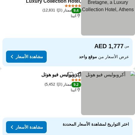
Luxury Collection Hotel,
Athens
مشاهدة الأسعار
5 عدد النجوم
ممتاز
12,831
9.4
أثينا
من
عرض الأسعار من
موقع واحد
مشاهدة الأسعار
أكروبوليس فيو هوتل
مشاركة
Add to favorites
مشاهدة الأسع
3 عدد النجوم
ممتاز
5,452
9.2
أثينا
اختر التواريخ لمشاهدة الأسعار المحددة
مشاهدة الأسعار