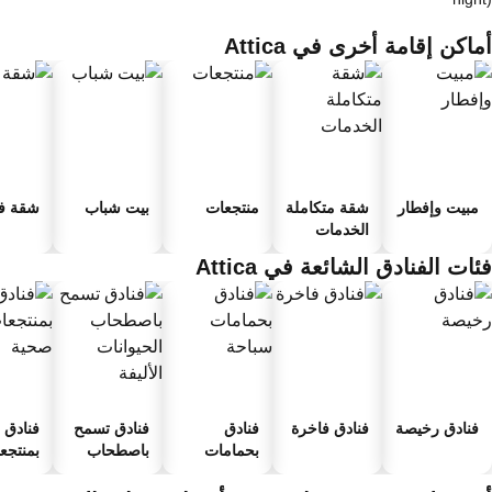
اكن إقامة أخرى في Attica
مبيت وإفطار
شقة متكاملة
منتجعات
بيت شباب
شقة فند
الخدمات
ات الفنادق الشائعة في Attica
فنادق رخيصة
فنادق فاخرة
فنادق
فنادق تسمح
فنادق
بحمامات
باصطحاب
بمنتجعا
سباحة
الحيوانات
صحية