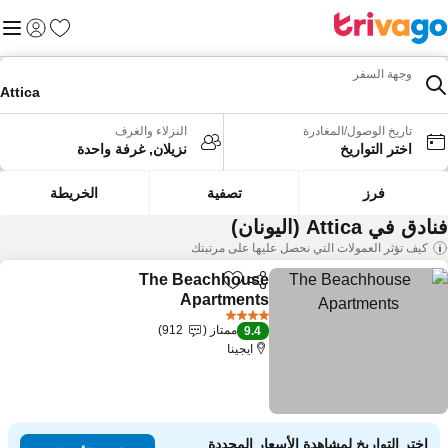
المفضلة
القائم
تسجيل الد
وجهة السفر
Attica
تاريخ الوصول/المغادرة
النزلاء والغرف
اختر التواريخ
نزيلان, غرفة واحدة
فرز
تصفية
الخريطة
دق في Attica (اليونان)
كيف تؤثر العمولات التي نحصل عليها على مرتبتك
The Beachhouse
مشاركة
Add to favorites
Apartments
مشاهدة الأسعار
4 عدد النجوم
ممتاز
912
9.4
ايجينا
اختر التواريخ لمشاهدة الأسعار المحددة