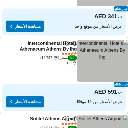
ار شائع
من
عرض الأسعار من
موقع واحد
مشاهدة الأسعار
Intercontinental Hotels
مشاركة
Add to favorites
Athenaeum Athens By Ihg
مشاهدة الأسعار
5 عدد النجوم
ممتاز
14,797
8.9
أثينا
ار شائع
من
عرض الأسعار من
11 موقعًا
مشاهدة الأسعار
Sofitel Athens Airport
مشاركة
Add to favorites
مشاهدة 
5 عدد النجوم