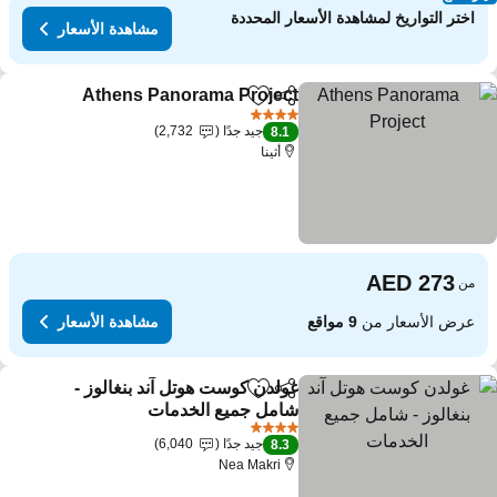
اختر التواريخ لمشاهدة الأسعار المحددة
مشاهدة الأسعار
Athens Panorama Project
مشاركة
Add to favorites
مشا
4 عدد النجوم
جيد جدًا
2,732
8.1
أثينا
من
عرض الأسعار من
9 مواقع
مشاهدة الأسعار
غولدن كوست هوتل آند بنغالوز -
مشاركة
Add to favorites
شامل جميع الخدمات
مشاهدة الأسعار
4 عدد النجوم
جيد جدًا
6,040
8.3
Nea Makri