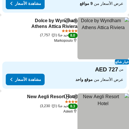
عرض الأسعار من
9 مواقع
مشاهدة الأسعار
Dolce by Wyndham
مشاركة
Add to favorites
Athens Attica Riviera
مشاهدة الأسعار
5 عدد النجوم
جيد جدًا
7,757
8.0
Markopoulo
ار شائع
من
عرض الأسعار من
موقع واحد
مشاهدة الأسعار
New Aegli Resort Hotel
مشاركة
Add to favorites
مشاهدة
4 عدد النجوم
جيد جدًا
3,230
8.3
Askeli