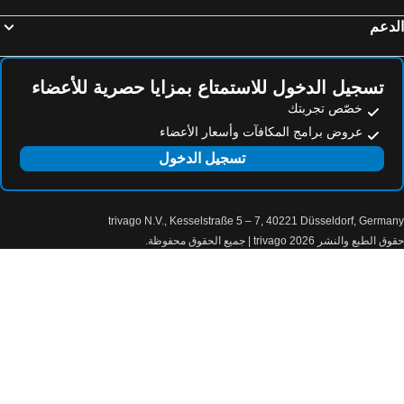
فنادق رو
فنادق فييغيفانو
دعم
فنادق بورليتسا
فنادق Torno
فنادق Tremezzina
فنادق Blevio
تسجيل الدخول للاستمتاع بمزايا حصرية للأعضاء
خصّص تجربتك
عروض برامج المكافآت وأسعار الأعضاء
تسجيل الدخول
trivago N.V., Kesselstraße 5 – 7, 40221 Düsseldorf, Germa
الطبع والنشر 2026 trivago | جميع الحقوق محفوظة.