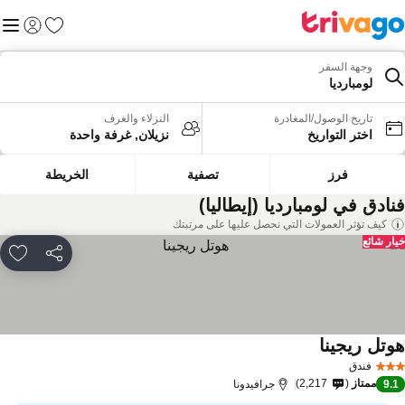
المفضلة
القائم
تسجيل الد
وجهة السفر
لومبارديا
تاريخ الوصول/المغادرة
النزلاء والغرف
اختر التواريخ
نزيلان, غرفة واحدة
فرز
تصفية
الخريطة
نادق في لومبارديا (إيطاليا)
كيف تؤثر العمولات التي نحصل عليها على مرتبتك
ار شائع
مشاركة
rites
وتل ريجينا
مشاهدة الأسعار
فندق
ممتاز
2,217
9.
جرافيدونا