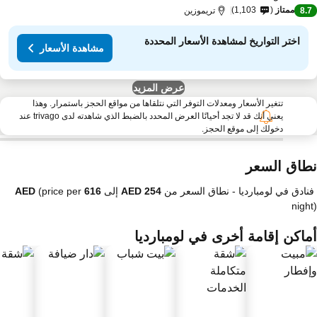
ممتاز
1,103
8.
تريموزين
اختر التواريخ لمشاهدة الأسعار المحددة
مشاهدة الأسعار
عرض المزيد
تتغير الأسعار ومعدلات التوفر التي نتلقاها من مواقع الحجز باستمرار. وهذا
يعني أنك قد لا تجد أحيانًا العرض المحدد بالضبط الذي شاهدته لدى trivago عند
دخولك إلى موقع الحجز.
طاق السعر
فنادق في لومبارديا -
نطاق السعر
من
إلى
(price per
nigh
ماكن إقامة أخرى في لومبارديا