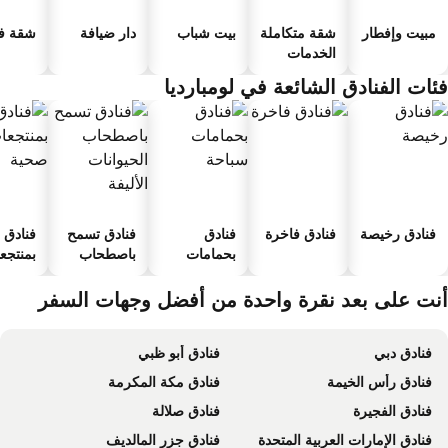
مبيت وإفطار
شقة متكاملة
بيت شباب
دار ضيافة
شقة فند
الخدمات
ئات الفنادق الشائعة في لومبارديا
فنادق رخيصة
فنادق فاخرة
فنادق
فنادق تسمح
فنادق
بحمامات
باصطحاب
بمنتجعا
سباحة
الحيوانات
صحية
الأليفة
نت على بعد نقرة واحدة من أفضل وجهات السفر
فنادق دبي
فنادق أبو ظبي
فنادق رأس الخيمة
فنادق مكة المكرمة
فنادق الفجيرة
فنادق صلالة
فنادق الإمارات العربية المتحدة
فنادق جزر المالديف