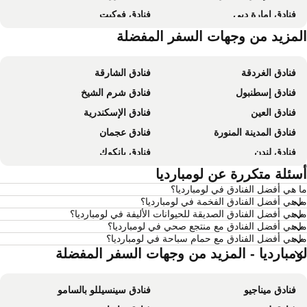
فنادق إمارة دبي
فنادق فوكيت
فنادق الساحل الشمالي لمصر
لمزيد من وجهات السفر المفضلة
فنادق إمارة أبو ظبي
فنادق الغردقة
فنادق الشارقة
فنادق إسطنبول
فنادق شرم الشيخ
فنادق العين
فنادق الإسكندرية
فنادق المدينة المنورة
فنادق عجمان
فنادق لندن
فنادق بانكوك
فنادق القاهرة
سئلة متكررة عن لومبارديا
فنادق مرسى مطروح
 هي أفضل الفنادق في لومبارديا؟
فنادق العين السخنة
فنادق عمان
 هي أفضل الفنادق الفخمة في لومبارديا؟
فنادق نيويورك
فنادق يريفان
 هي أفضل الفنادق الصديقة للحيوانات الأليفة في لومبارديا؟
 هي أفضل الفنادق مع منتجع صحي في لومبارديا؟
فنادق مومباي
فنادق باريس
 هي أفضل الفنادق مع حمام سباحة في لومبارديا؟
فنادق مدريد
فنادق موريشيوس
ومبارديا - المزيد من وجهات السفر المفضلة
فنادق بالي
فنادق إمارة رأس الخيمة
فنادق ميناجيو
فنادق سينسيللو بالسامو
فنادق قطر
فنادق جربة