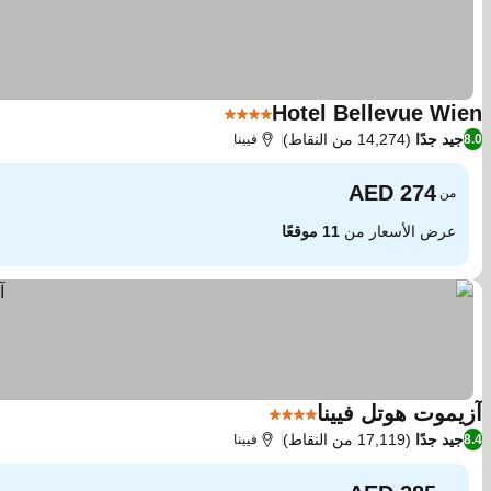
Hotel Bellevue Wien
4 عدد النجوم
جيد جدًا
(14,274 من النقاط)
8.0
فيينا
من
عرض الأسعار من
11 موقعًا
آزيموت هوتل فيينا
4 عدد النجوم
جيد جدًا
(17,119 من النقاط)
8.4
فيينا