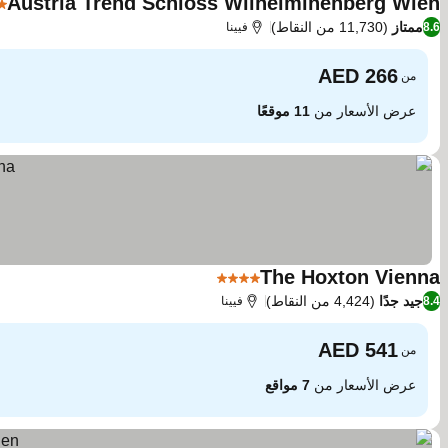
Austria Trend Schloss Wilhelminenberg Wien
4 عدد النجو
ممتاز
(11,730 من النقاط)
8.6
فيينا
من
عرض الأسعار من
11 موقعًا
The Hoxton Vienna
4 عدد النجوم
جيد جدًا
(4,424 من النقاط)
8.4
فيينا
من
عرض الأسعار من
7 مواقع