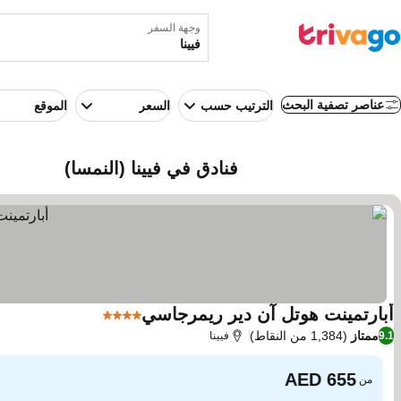
وجهة السفر
عناصر تصفية البحث
الترتيب حسب
السعر
الموقع
فنادق في فيينا (النمسا)
أبارتمينت هوتل آن دير ريمرجاسي
4 عدد النجوم
ممتاز
(1,384 من النقاط)
9.1
فيينا
من