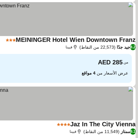
MEININGER Hotel Wien Downtown Franz
3 عدد النجوم
جيد جدًا
(22,573 من النقاط)
8.2
فيينا
من
عرض الأسعار من
4 مواقع
Jaz In The City Vienna
4 عدد النجوم
ممتاز
(11,549 من النقاط)
9.1
فيينا