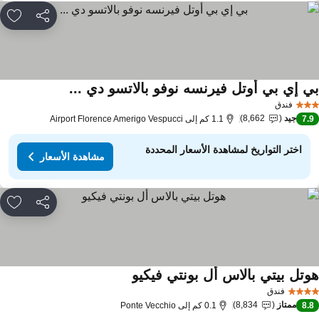
مشاركة
rites
ي إي بي أوتل فيرنسه نوفو بالاتسو دي ...
فندق
جيد
8,662
7.
1.1 كم إلى Airport Florence Amerigo Vespucci
اختر التواريخ لمشاهدة الأسعار المحددة
مشاهدة الأسعار
مشاركة
rites
وتل بيتي بالاس أل بونتي فيكيو
فندق
ممتاز
8,834
8.
0.1 كم إلى Ponte Vecchio