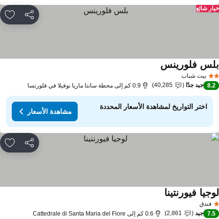
ار شائع
مشاركة
rites
لس فلورينس
بيت شباب
جيد جدًا
40,285
8.
0.9 كم إلى محطة سانتا ماريا نوفيلا في فلورنسا
اختر التواريخ لمشاهدة الأسعار المحددة
مشاهدة الأسعار
مشاركة
rites
جيا فيورنتينا
فندق
جيد
2,861
7.
0.6 كم إلى Cattedrale di Santa Maria del Fiore