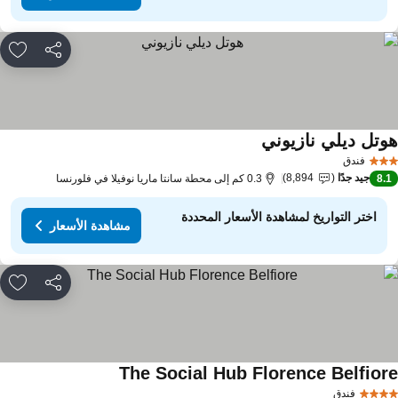
مشاركة
rites
وتل ديلي نازيوني
فندق
جيد جدًا
8,894
8.
0.3 كم إلى محطة سانتا ماريا نوفيلا في فلورنسا
اختر التواريخ لمشاهدة الأسعار المحددة
مشاهدة الأسعار
مشاركة
rites
The Social Hub Florence Belfior
فندق