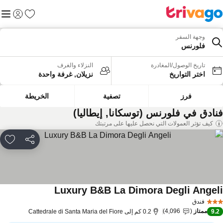
المفضلة
القائم
تسجيل الد
وجهة السفر
فلورنس
تاريخ الوصول/المغادرة
النزلاء والغرف
اختر التواريخ
نزيلان, غرفة واحدة
فرز
تصفية
الخريطة
نادق في فلورنس (توسكانا, إيطاليا)
كيف تؤثر العمولات التي نحصل عليها على مرتبتك
مشاركة
rites
Luxury B&B La Dimora Degli Angel
فندق
ممتاز
4,096
9.
0.2 كم إلى Cattedrale di Santa Maria del Fiore