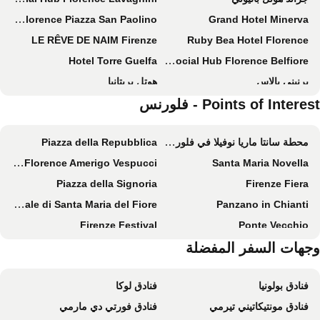
25hours Hotel Florence Piazza San Paolino
Grand Hotel Minerva
LE RÊVE DE NAIM Firenze
Ruby Bea Hotel Florence
Hotel Torre Guelfa
The Social Hub Florence Belfiore
برنيني بالاس
هوتل بريتانيا
Points of Intere - فلورنس
FH55 Grand Hotel Mediterraneo
Hotel Duomo Firenze
سي-هوتلز أمباسكياتوري
بالاتزو ألفيري
محطة سانتا ماريا نوفيلا في فلورنسا
Piazza della Repubblica
هيلفيتيا آند بريستول فيرنزي - ستارهوتلز كوليزيوني
Villa Cora
Airport Florence Amerigo Vespucci
Santa Maria Novella
هوتل دي لا فيل
c-hotels Joy
Piazza della Signoria
Firenze Fiera
NilHotel Florence
فيرنزي نامبر ناين ويلنيس هوتل
Cattedrale di Santa Maria del Fiore
Panzano in Chianti
Wyndham Garden Florence
Hotel Argentina
Firenze Festival
Ponte Vecchio
Hilton Garden Inn Florence Novoli
هوتل ديجلي أورافي
La Rinascente
جهات السفر المفضلة
Via Por Santa Maria
فلورنسا أولد بريدج
Numa Florence Vita
Michelangelo Florentine Leather
Via del Corso
هوتل بونسياني بالاتزو بيتي بروكاردي
Palazzo Portinari Salviati
فنادق بولونيا
فنادق لوكا
Campanile di Giotto
Battistero di San Giovanni
Rocco Forte Hotel Savoy
سينا فيلا ميديسي، أوتوجراف كوليكشن
فنادق مونتيكاتيني تيرمي
فنادق فورتي دي مارمي
Mercato di San Lorenzo
Via Roma
Gallery Hotel Art
Donati Luxury Tower Suites