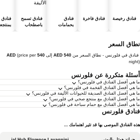
فنادق رخيصة
فنادق فاخرة
فنادق
فنادق تسمح
فنادق
بحمامات
باصطحاب
بمنتجعا
سباحة
الحيوانات
صحية
الأليفة
طاق السعر
فنادق في فلورنس -
نطاق السعر
من
إلى
(price per
nigh
سئلة متكررة عن فلورنس
 هي أفضل الفنادق في فلورنس؟
 هي أفضل الفنادق الفخمة في فلورنس؟
 هي أفضل الفنادق الصديقة للحيوانات الأليفة في فلورنس؟
 هي أفضل الفنادق مع منتجع صحي في فلورنس؟
 هي أفضل الفنادق مع حمام سباحة في فلورنس؟
نادق فلورنس
ه الفنادق الموصى بها قد تثير اهتمامك ...
جراند هوتل باليوني
The Social Hub Florence Lavagnini