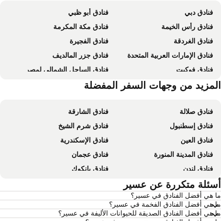
فنادق دبي
فنادق أبو ظبي
فنادق رأس الخيمة
فنادق مكة المكرمة
فنادق الغردقة
فنادق الفجيرة
فنادق الإمارات العربية المتحدة
فنادق جزر المالديف
فنادق فوكيت
فنادق الساحل الشمالي لمصر
فنادق إمارة أبو ظبي
لمزيد من وجهات السفر المفضلة
فنادق موريشيوس
فنادق صلالة
فنادق الشارقة
فنادق إسطنبول
فنادق شرم الشيخ
فنادق العين
فنادق الإسكندرية
فنادق المدينة المنورة
فنادق عجمان
فنادق لندن
فنادق بانكوك
فنادق القاهرة
سئلة متكررة عن عسير
فنادق مرسى مطروح
 هي أفضل الفنادق في عسير؟
فنادق العين السخنة
فنادق عمان
 هي أفضل الفنادق الفخمة في عسير؟
فنادق نيويورك
فنادق يريفان
 هي أفضل الفنادق الصديقة للحيوانات الأليفة في عسير؟