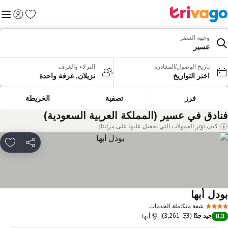
المفضلة
القائم
تسجيل الد
وجهة السفر
عسير
تاريخ الوصول/المغادرة
النزلاء والغرف
اختر التواريخ
نزيلان, غرفة واحدة
فرز
تصفية
الخريطة
نادق في عسير (المملكة العربية السعودية)
كيف تؤثر العمولات التي نحصل عليها على مرتبتك
مشاركة
rites
ودل أبها
مشاهدة الأسعار
شقة متكاملة الخدمات
جيد جدًا
3,261
8.
أبها