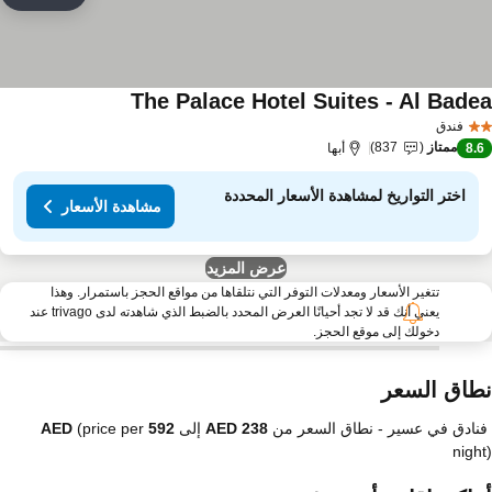
rites
The Palace Hotel Suites - Al Bade
مشاهدة الأسعار
فندق
ممتاز
837
8.
أبها
اختر التواريخ لمشاهدة الأسعار المحددة
مشاهدة الأسعار
عرض المزيد
تتغير الأسعار ومعدلات التوفر التي نتلقاها من مواقع الحجز باستمرار. وهذا
يعني أنك قد لا تجد أحيانًا العرض المحدد بالضبط الذي شاهدته لدى trivago عند
دخولك إلى موقع الحجز.
طاق السعر
فنادق في عسير -
نطاق السعر
من
إلى
(price per
nigh