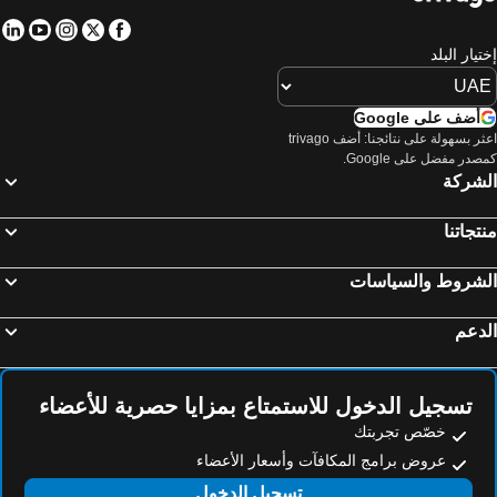
طاقة, محافظة ظفار فنادق
in
tube
nstagram
Facebook
Twitter
تيار البلد
أضف على Google
اعثر بسهولة على نتائجنا: أضف trivago
صدر مفضل على Google.
لشركة
تجاتنا
لشروط والسياسات
دعم
تسجيل الدخول للاستمتاع بمزايا حصرية للأعضاء
خصّص تجربتك
عروض برامج المكافآت وأسعار الأعضاء
تسجيل الدخول