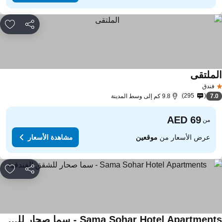
مشاركة
rites
لملتقى
مشاهدة الأسعار
فندق
295
7.
9.8 كم إلى وسط المدينة
من
عرض الأسعار من
موقعين
مشاهدة الأسعار
مشاركة
rites
Sama Sohar Hotel Apartments - سما صحار للشقق الفندقية