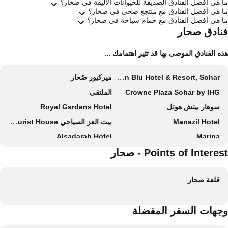
 هي أفضل الفنادق الصديقة للحيوانات الأليفة في صحار؟
 هي أفضل الفنادق مع منتجع صحي في صحار؟
 هي أفضل الفنادق مع حمام سباحة في صحار؟
نادق صحار
ه الفنادق الموصى بها قد تثير اهتمامك ...
Radisson Blu Hotel & Resort, Sohar
ميركيور صُحار
Crowne Plaza Sohar by IHG
الملتقى
سوهار بيتش هوتل
Royal Gardens Hotel
Manazil Hotel
بيت العز السياحي Al-Ezz Tourist House
Alsadarah Hotel
Marina
Points of Intere - صحار
Mabahj Garnatha Hotel Apartments
Sadaf Hotel Apartments
الوادي هوتل صحار
Marina H
قلعة صحار
Dahlia Sohar Hotel Apartments
بيت المرمر
OYO 125 Manam Sohar Hotel Apartments
مارينا للغرف الفندقية
جهات السفر المفضلة
Private Rooms And Bed Spaces Available In Sohar I18 OMR For EACH Person
Tribes hotel
SADARA HOTELS APARTMENTS
Al Reef Garden