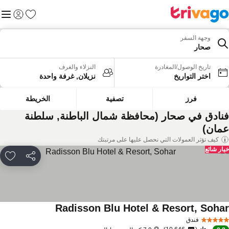
المفضلة
القائم
تسجيل الد
وجهة السفر
صحار
تاريخ الوصول/المغادرة
النزلاء والغرف
اختر التواريخ
نزيلان, غرفة واحدة
فرز
تصفية
الخريطة
نادق في صحار (محافظة شمال الباطنة, سلطنة
مان)
كيف تؤثر العمولات التي نحصل عليها على مرتبتك
ار شائع
مشاركة
rites
Radisson Blu Hotel & Resort, Soha
مشاهدة الأسعار
فندق