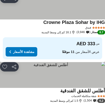
مشاركة
rites
Crowne Plaza Sohar by IH
مشاهدة الأسعار
فندق
ممتاز
3,946
8.
16.1 كم إلى وسط المدينة
من
عرض الأسعار من
11 موقعًا
مشاهدة الأسعار
مشاركة
rites
طلس للشقق الفندقية
مشاهدة الأسعار
شقة متكاملة الخدمات
1,504
6.
1.5 كم إلى وسط المدينة