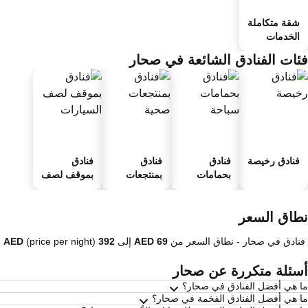
شقة متكاملة
الخدمات
ئات الفنادق الشائعة في صحار
فنادق رخيصة
فنادق
فنادق
فنادق
بحمامات
بمنتجعات
بموقف لصف
سباحة
صحية
السيارات
طاق السعر
فنادق في صحار -
نطاق السعر
من
إلى
(price per night)
سئلة متكررة عن صحار
 هي أفضل الفنادق في صحار؟
 هي أفضل الفنادق الفخمة في صحار؟