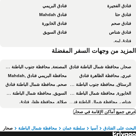
فنادق الفجيرة
فنادق البريمي
Hotel Green Oasis
باترفلاي هوتل سويتس
فنادق حتا
فنادق Mahdah
Al Mandoos
سماهر
فنادق صحم
فنادق الخابورة
Manam Sohar
فنادق شناص
فنادق السويق
فنادق لوى
لمزيد من وجهات السفر المفضلة
صحار, محافظة شمال الباطنة فنادق
المصنعة, محافظة جنوب الباطنة فنادق
عبري, محافظة الظاهرة فنادق
Mahdah, محافظة البريمي فنادق
الرستاق, محافظة جنوب الباطنة فنادق
صحم, محافظة شمال الباطنة فنادق
الخابورة, محافظة شمال الباطنة فنادق
السويق, محافظة شمال الباطنة فنادق
شناص, محافظة شمال الباطنة فنادق
صلالة, محافظة ظفار فنادق
مسقط, محافظة مسقط فنادق
البريمي, محافظة البريمي فنادق
ض جميع أماكن الإقامة في صحار
خصب, محافظة مسندم فنادق
نزوى, محافظة الداخلية فنادق
بحث على الفنادق
آسيا
سلطنة عمان
محافظة شمال الباطنة
صحار
دباء, محافظة مسندم فنادق
السيب, محافظة مسقط فنادق