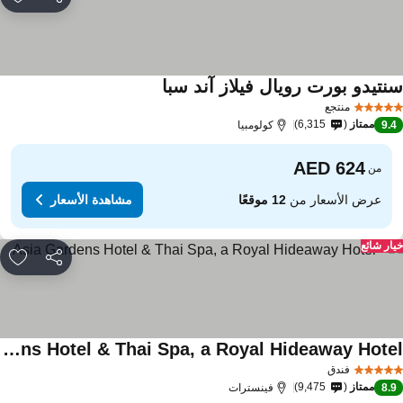
مشاركة
rites
نتيدو بورت رويال فيلاز آند سبا
منتجع
ممتاز
6,315
9.
كولومبيا
من
عرض الأسعار من
12 موقعًا
مشاهدة الأسعار
ار شائع
مشاركة
rites
Asia Gardens Hotel & Thai Spa, a Royal Hideaway Hotel
فندق
ممتاز
9,475
8.
فينسترات