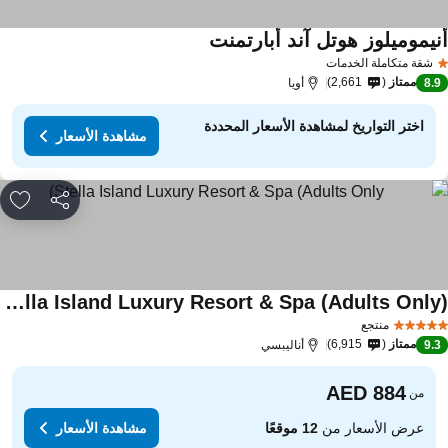
نيموميلوز هوتل آند أبارتمنت
شقة متكاملة الخدمات
ممتاز
2,661
8.
أويا
اختر التواريخ لمشاهدة الأسعار المحددة
مشاهدة الأسعار
مشاركة
rites
Stella Island Luxury Resort & Spa (Adults Only)
منتجع
ممتاز
6,915
9.
أناليبسي
من
عرض الأسعار من
12 موقعًا
مشاهدة الأسعار