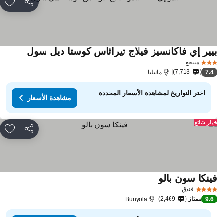
مشاركة
rites
يير إي فاكانسيز فيلاج تيراثاس كوستا ديل سول
منتجع
7,713
7.
مانيلبا
اختر التواريخ لمشاهدة الأسعار المحددة
مشاهدة الأسعار
ار شائع
مشاركة
rites
ينكا سون بالو
فندق
ممتاز
2,469
Bunyola
9.