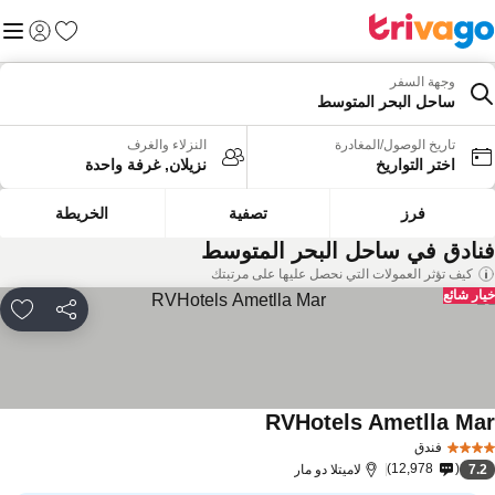
المفضلة
القائم
تسجيل الد
وجهة السفر
ساحل البحر المتوسط
تاريخ الوصول/المغادرة
النزلاء والغرف
اختر التواريخ
نزيلان, غرفة واحدة
فرز
تصفية
الخريطة
نادق في ساحل البحر المتوسط
كيف تؤثر العمولات التي نحصل عليها على مرتبتك
ار شائع
مشاركة
rites
RVHotels Ametlla Ma
فندق
12,978
7.
لاميتلا دو مار