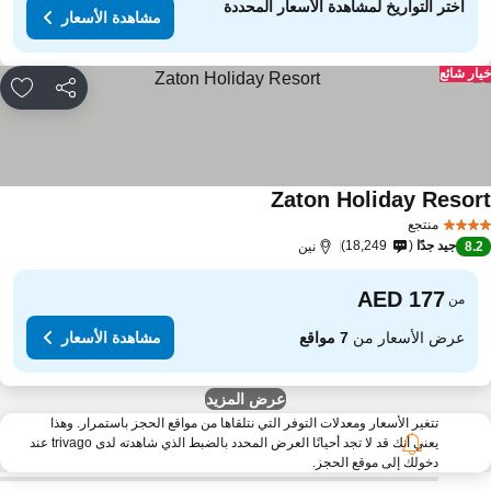
اختر التواريخ لمشاهدة الأسعار المحددة
مشاهدة الأسعار
ار شائع
مشاركة
rites
Zaton Holiday Resor
منتجع
جيد جدًا
18,249
8.
نين
من
عرض الأسعار من
7 مواقع
مشاهدة الأسعار
عرض المزيد
تتغير الأسعار ومعدلات التوفر التي نتلقاها من مواقع الحجز باستمرار. وهذا
يعني أنك قد لا تجد أحيانًا العرض المحدد بالضبط الذي شاهدته لدى trivago عند
دخولك إلى موقع الحجز.