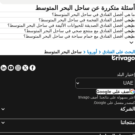
فنادق القاهرة
سئلة متكررة عن ساحل البحر المتوسط
فنادق مرسى مطروح
 هي أفضل الفنادق في ساحل البحر المتوسط؟
فنادق العين السخنة
فنادق عمان
 هي أفضل الفنادق الفخمة في ساحل البحر المتوسط؟
فنادق نيويورك
فنادق يريفان
 هي أفضل الفنادق الصديقة للحيوانات الأليفة في ساحل البحر المتوسط؟
 هي أفضل الفنادق مع منتجع صحي في ساحل البحر المتوسط؟
فنادق مومباي
فنادق باريس
 هي أفضل الفنادق مع حمام سباحة في ساحل البحر المتوسط؟
فنادق مدريد
فنادق موريشيوس
فنادق بالي
فنادق إمارة رأس الخيمة
بحث على الفنادق
أوروبا
ساحل البحر المتوسط
فنادق قطر
فنادق جربة
in
tube
nstagram
Facebook
Twitter
فنادق غوا
فنادق البحر الميت - الأردن
تيار البلد
فنادق مصر
فنادق محافظة أربيل
فنادق إمارة الفجيرة
فنادق أتيكا
أضف على Google
فنادق البحرين
فنادق عجمان
اعثر بسهولة على نتائجنا: أضف trivago
صدر مفضل على Google.
فنادق زنزيبار
فنادق تونس
لشركة
فنادق لبنان
فنادق تركيا
فنادق أم القيوين
فنادق ماهي أيلاند
تجاتنا