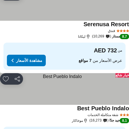
Serenusa Resor
فندق
ممتاز
10,269
8.
ليكاتا
من
عرض الأسعار من
7 مواقع
مشاهدة الأسعار
ار شائع
مشاركة
rites
Best Pueblo Indal
شقة متكاملة الخدمات
جيد جدًا
16,273
8.
موخاكار