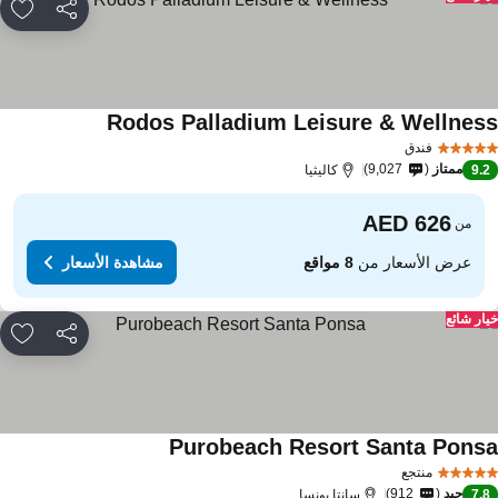
مشاركة
rites
Rodos Palladium Leisure & Wellnes
فندق
ممتاز
9,027
9.
كاليثيا
من
عرض الأسعار من
8 مواقع
مشاهدة الأسعار
ار شائع
مشاركة
rites
Purobeach Resort Santa Pons
منتجع
جيد
912
7.
سانتا بونسا