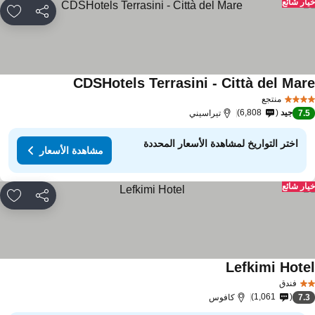
ار شائع
مشاركة
rites
CDSHotels Terrasini - Città del Mar
منتجع
جيد
6,808
7.
تيراسيني
اختر التواريخ لمشاهدة الأسعار المحددة
مشاهدة الأسعار
ار شائع
مشاركة
rites
Lefkimi Hote
فندق
1,061
7.
كافوس