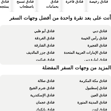
فنادق رخيصة
فنادق فاخرة
فنادق
فنادق تسمح
فنادق
بحمامات
باصطحاب
بمنتجعا
سباحة
الحيوانات
صحية
الأليفة
نت على بعد نقرة واحدة من أفضل وجهات السفر
فنادق دبي
فنادق أبو ظبي
فنادق رأس الخيمة
فنادق الغردقة
فنادق الفجيرة
فنادق الشارقة
فنادق الإمارات العربية المتحدة
فنادق جزر المالديف
فنادق إمارة دبي
فنادق فوكيت
فنادق الساحل الشمالي لمصر
لمزيد من وجهات السفر المفضلة
فنادق إمارة أبو ظبي
فنادق مكة المكرمة
فنادق صلالة
فنادق إسطنبول
فنادق شرم الشيخ
فنادق العين
فنادق الإسكندرية
فنادق المدينة المنورة
فنادق عجمان
فنادق لندن
فنادق بانكوك