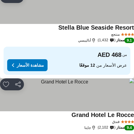
rites
Stella Blue Seaside Resor
منتجع
ممتاز
1,432
9.
أناليبسي
من
عرض الأسعار من
12 موقعًا
مشاهدة الأسعار
مشاركة
rites
Grand Hotel Le Rocc
فندق
ممتاز
2,102
9.
جايتا