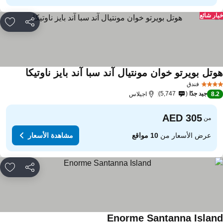
ار شائع
مشاركة
rites
وتل بويرتو خوان مونتيال آند سبا آند بايز ناوتيكا
فندق
جيد جدًا
5,747
8.
اجيلاس
من
عرض الأسعار من
10 مواقع
مشاهدة الأسعار
مشاركة
rites
Enorme Santanna Islan