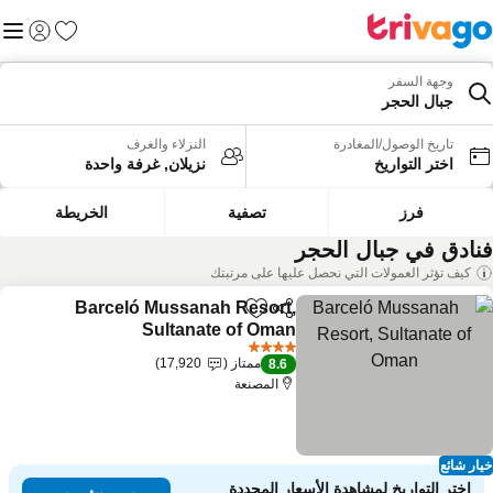
المفضلة
القائم
تسجيل الد
وجهة السفر
جبال الحجر
تاريخ الوصول/المغادرة
النزلاء والغرف
اختر التواريخ
نزيلان, غرفة واحدة
فرز
تصفية
الخريطة
نادق في جبال الحجر
كيف تؤثر العمولات التي نحصل عليها على مرتبتك
Barceló Mussanah Resort,
مشاركة
Add to favorites
Sultanate of Oman
4 عدد النجوم
ممتاز
17,920
8.6
المصنعة
ار شائع
اختر التواريخ لمشاهدة الأسعار المحددة