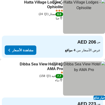
Hatta Village Lodges -
مشاركة
Add to favorites
Ophiolite
3 عدد النجوم
ممتاز
24
8.9
حتا
من
عرض الأسعار من
4 مواقع
مشاهدة الأسعار
Dibba Sea View Hotel by
مشاركة
Add to favorites
AMA Pro
1 عدد النجوم
جيد
158
7.7
دباء
ار شائع
من