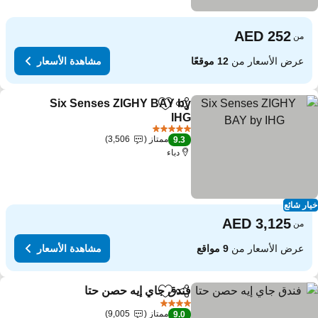
من
عرض الأسعار من
12 موقعًا
مشاهدة الأسعار
Six Senses ZIGHY BAY by
مشاركة
Add to favorites
IHG
5 عدد النجوم
ممتاز
3,506
9.3
دباء
ار شائع
من
عرض الأسعار من
9 مواقع
مشاهدة الأسعار
فندق جاي إيه حصن حتا
مشاركة
Add to favorites
4 عدد النجوم
ممتاز
9,005
9.0