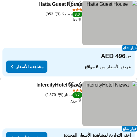
Hatta Guest House
مشاركة
Add to favorites
3 عدد النجوم
جيد جدًا
953
8.0
حتا
ار شائع
من
عرض الأسعار من
6 مواقع
مشاهدة الأسعار
IntercityHotel Nizwa
مشاركة
Add to favorites
3 عدد النجوم
ممتاز
2,370
8.7
نزوى
ار شائع
اختر التواريخ لمشاهدة الأسعار المحددة