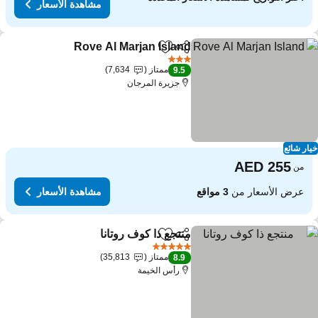
مشاهدة الأسعار
Rove Al Marjan Island
مشاركة
Add to favorites
3 عدد النجوم
ممتاز
7,634
9.5
جزيرة المرجان
ار شائع
من
عرض الأسعار من
3 مواقع
مشاهدة الأسعار
منتجع ذا كوف روتانا
مشاركة
Add to favorites
5 عدد النجوم
ممتاز
35,813
8.9
رأس الخيمة