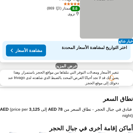
مشاركة
Add to favorites
5 عدد النجوم
ممتاز
869
8.6
نزوى
ار شائع
اختر التواريخ لمشاهدة الأسعار المحددة
مشاهدة الأسعار
عرض المزيد
تتغير الأسعار ومعدلات التوفر التي نتلقاها من مواقع الحجز باستمرار. وهذا
يعني أنك قد لا تجد أحيانًا العرض المحدد بالضبط الذي شاهدته لدى trivago عند
دخولك إلى موقع الحجز.
طاق السعر
فنادق في جبال الحجر -
نطاق السعر
من
إلى
(price per
nigh
ماكن إقامة أخرى في جبال الحجر