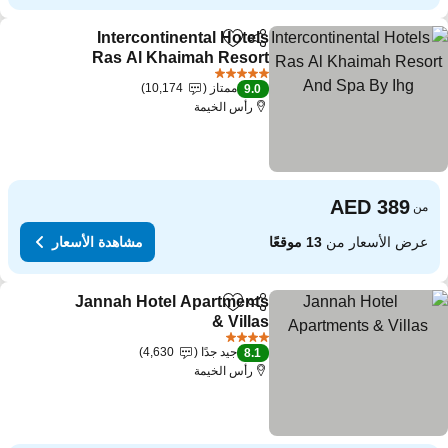
Intercontinental Hotels
مشاركة
Add to favorites
Ras Al Khaimah Resort
And Spa By Ihg
5 عدد النجوم
ممتاز
10,174
9.0
رأس الخيمة
من
عرض الأسعار من
13 موقعًا
مشاهدة الأسعار
Jannah Hotel Apartments
مشاركة
Add to favorites
& Villas
4 عدد النجوم
جيد جدًا
4,630
8.1
رأس الخيمة