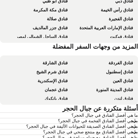
فنادق دبي
فنادق أبو ظبي
فنادق رأس الخيمة
فنادق مكة المكرمة
فنادق الفجيرة
فنادق صلالة
فنادق الإمارات العربية المتحدة
فنادق جزر المالديف
فنادق فوكيت
فنادق الساحل الشمالي لمصر
فنادق إمارة أبو ظبي
لمزيد من وجهات السفر المفضلة
فنادق موريشيوس
فنادق الغردقة
فنادق الشارقة
فنادق إسطنبول
فنادق شرم الشيخ
فنادق العين
فنادق الإسكندرية
فنادق المدينة المنورة
فنادق عجمان
فنادق لندن
فنادق بانكوك
فنادق القاهرة
سئلة متكررة عن جبال الحجر
فنادق مرسى مطروح
 هي أفضل الفنادق في جبال الحجر؟
فنادق العين السخنة
فنادق عمان
 هي أفضل الفنادق الفخمة في جبال الحجر؟
فنادق نيويورك
فنادق يريفان
 هي أفضل الفنادق الصديقة للحيوانات الأليفة في جبال الحجر؟
 هي أفضل الفنادق مع منتجع صحي في جبال الحجر؟
فنادق مومباي
فنادق باريس
 هي أفضل الفنادق مع حمام سباحة في جبال الحجر؟