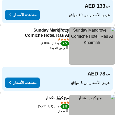
من
عرض الأسعار من
10 مواقع
مشاهدة الأسعار
Sunday Mangrove
مشاركة
Add to favorites
Corniche Hotel, Ras Al
Khaimah
4 عدد النجوم
جيد
4,084
7.5
رأس الخيمة
من
عرض الأسعار من
8 مواقع
مشاهدة الأسعار
ميركيور صُحار
مشاركة
Add to favorites
3 عدد النجوم
ممتاز
5,221
8.8
صحار