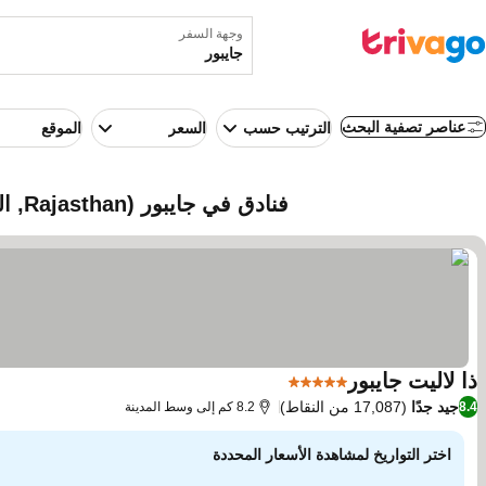
وجهة السفر
عناصر تصفية البحث
الترتيب حسب
السعر
الموقع
فنادق في جايبور (Rajasthan, الهند)
ذا لاليت جايبور
5 عدد النجوم
مشاهدة الأسعار
جيد جدًا
(17,087 من النقاط)
8.4
8.2 كم إلى وسط المدينة
اختر التواريخ لمشاهدة الأسعار المحددة