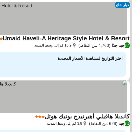
خيار شائع
Umaid Haveli-A Heritage Style Hotel & Resort
4 عدد النجوم
جيد جدًا
(4,763 من النقاط)
8.4
16.9 كم إلى وسط المدينة
اختر التواريخ لمشاهدة الأسعار المحددة
كانديلا هافيلي أهيرتيدج بوتيك هوتل
3 عدد النجوم
مشاهدة الأسعار
جيد
(628 من النقاط)
7.6
3.8 كم إلى وسط المدينة