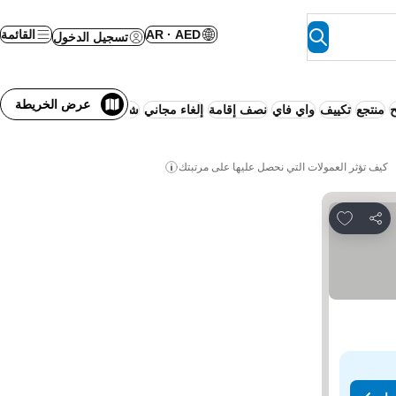
AR · AED
القائمة
تسجيل الدخول
عرض الخريطة
منتجع
تكييف
واي فاي
نصف إقامة
إلغاء مجاني
شقة متكاملة الخدمات
لا ح
كيف تؤثر العمولات التي نحصل عليها على مرتبتك
Add to favorites
مشاركة