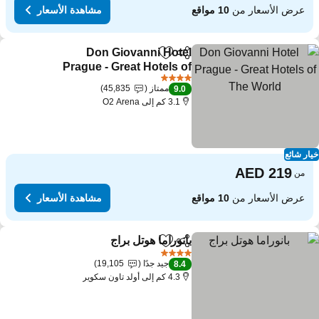
عرض الأسعار من
10 مواقع
مشاهدة الأسعار
Don Giovanni Hotel
مشاركة
Add to favorites
Prague - Great Hotels of
The World
4 عدد النجوم
ممتاز
45,835
9.0
3.1 كم إلى O2 Arena
ار شائع
من
عرض الأسعار من
10 مواقع
مشاهدة الأسعار
بانوراما هوتل براج
مشاركة
Add to favorites
4 عدد النجوم
جيد جدًا
19,105
8.4
4.3 كم إلى أولد تاون سكوير