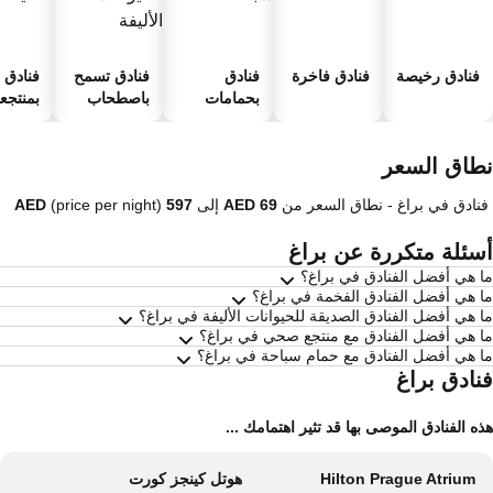
فنادق رخيصة
فنادق فاخرة
فنادق
فنادق تسمح
فنادق
بحمامات
باصطحاب
بمنتجعا
سباحة
الحيوانات
صحية
الأليفة
طاق السعر
فنادق في براغ -
نطاق السعر
من
إلى
(price per night)
سئلة متكررة عن براغ
 هي أفضل الفنادق في براغ؟
 هي أفضل الفنادق الفخمة في براغ؟
 هي أفضل الفنادق الصديقة للحيوانات الأليفة في براغ؟
 هي أفضل الفنادق مع منتجع صحي في براغ؟
 هي أفضل الفنادق مع حمام سباحة في براغ؟
نادق براغ
ه الفنادق الموصى بها قد تثير اهتمامك ...
Hilton Prague Atrium
هوتل كينجز كورت