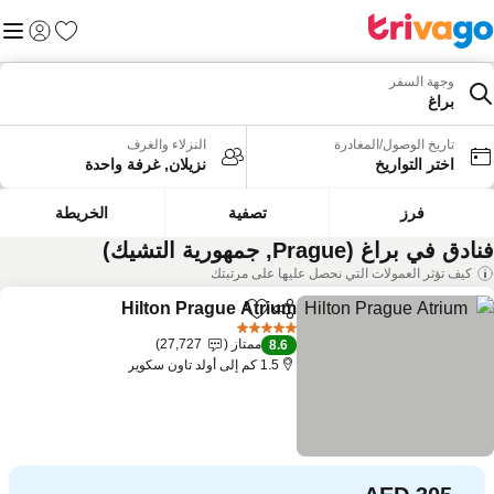
المفضلة
القائم
تسجيل الد
وجهة السفر
براغ
تاريخ الوصول/المغادرة
النزلاء والغرف
اختر التواريخ
نزيلان, غرفة واحدة
فرز
تصفية
الخريطة
دق في براغ (Prague, جمهورية التشيك)
كيف تؤثر العمولات التي نحصل عليها على مرتبتك
Hilton Prague Atrium
مشاركة
Add to favorites
5 عدد النجوم
ممتاز
27,727
8.6
1.5 كم إلى أولد تاون سكوير