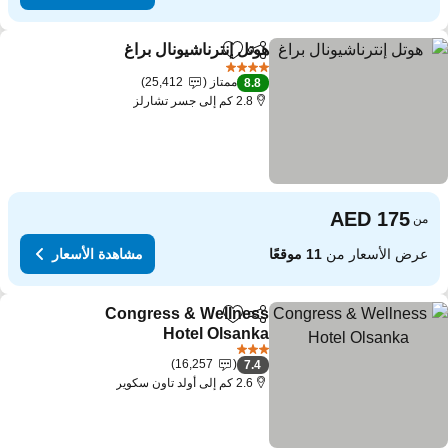
هوتل إنترناشيونال براغ
مشاركة
Add to favorites
4 عدد النجوم
ممتاز
25,412
8.8
2.8 كم إلى جسر تشارلز
من
عرض الأسعار من
11 موقعًا
مشاهدة الأسعار
Congress & Wellness
مشاركة
Add to favorites
Hotel Olsanka
3 عدد النجوم
16,257
7.4
2.6 كم إلى أولد تاون سكوير