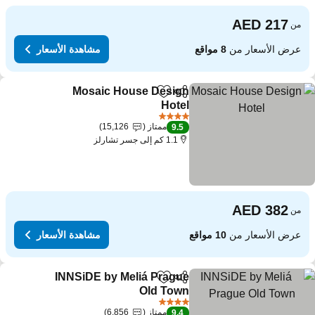
من
عرض الأسعار من
8 مواقع
مشاهدة الأسعار
Mosaic House Design
مشاركة
Add to favorites
Hotel
4 عدد النجوم
ممتاز
15,126
9.5
1.1 كم إلى جسر تشارلز
من
عرض الأسعار من
10 مواقع
مشاهدة الأسعار
INNSiDE by Meliá Prague
مشاركة
Add to favorites
Old Town
4 عدد النجوم
ممتاز
6,856
9.4