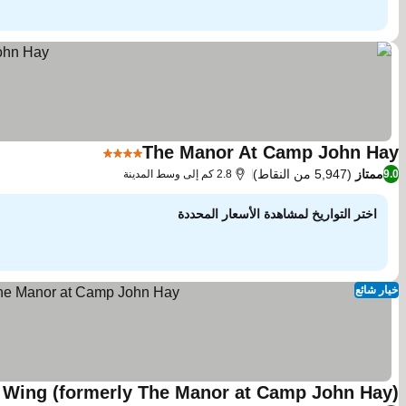
The Manor At Camp John Hay
4 عدد النجوم
مشاهدة الأسعار
ممتاز
(5,947 من النقاط)
9.0
2.8 كم إلى وسط المدينة
اختر التواريخ لمشاهدة الأسعار المحددة
خيار شائع
 Wing (formerly The Manor at Camp John Hay)