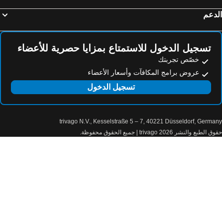
فنادق كلاغنفورت آم وورثيرسي
فنادق جروندلسي
دعم
فنادق إيشجل
فنادق ليرموس
فنادق غيرلوس
فنادق هوف باي سالزبورج
تسجيل الدخول للاستمتاع بمزايا حصرية للأعضاء
خصّص تجربتك
عروض برامج المكافآت وأسعار الأعضاء
تسجيل الدخول
trivago N.V., Kesselstraße 5 – 7, 40221 Düsseldorf, Germa
الطبع والنشر 2026 trivago | جميع الحقوق محفوظة.