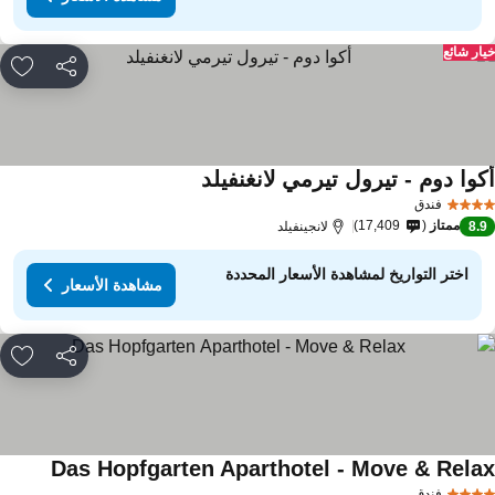
ار شائع
مشاركة
rites
كوا دوم - تيرول تيرمي لانغنفيلد
مشاهدة الأسعار
فندق
ممتاز
17,409
8.
لانجينفيلد
اختر التواريخ لمشاهدة الأسعار المحددة
مشاهدة الأسعار
مشاركة
rites
Das Hopfgarten Aparthotel - Move & Rela
مشاهدة ا
فندق