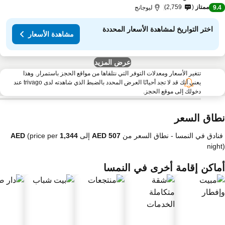
ممتاز
2,759
9.
ليوجانج
اختر التواريخ لمشاهدة الأسعار المحددة
مشاهدة الأسعار
عرض المزيد
تتغير الأسعار ومعدلات التوفر التي نتلقاها من مواقع الحجز باستمرار. وهذا
يعني أنك قد لا تجد أحيانًا العرض المحدد بالضبط الذي شاهدته لدى trivago عند
دخولك إلى موقع الحجز.
طاق السعر
فنادق في النمسا -
نطاق السعر
من
إلى
(price per
nigh
ماكن إقامة أخرى في النمسا