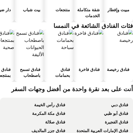
مبيت وإفطار
شقة متكاملة
منتجعات
بيت شباب
دار ضياف
الخدمات
ئات الفنادق الشائعة في النمسا
فنادق رخيصة
فنادق فاخرة
فنادق
فنادق تسمح
فنادق
بحمامات
باصطحاب
بمنتجعا
سباحة
الحيوانات
صحية
الأليفة
نت على بعد نقرة واحدة من أفضل وجهات السفر
فنادق دبي
فنادق رأس الخيمة
فنادق أبو ظبي
فنادق مكة المكرمة
فنادق الفجيرة
فنادق صلالة
فنادق الإمارات العربية المتحدة
فنادق جزر المالديف