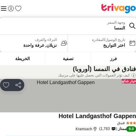
المفضلة
القائم
تسجيل الد
وجهة السفر
النمسا
تاريخ الوصول/المغادرة
النزلاء والغرف
اختر التواريخ
نزيلان, غرفة واحدة
فرز
تصفية
الخريطة
نادق في النمسا (أوروبا)
كيف تؤثر العمولات التي نحصل عليها على مرتبتك
ار شائع
مشاركة
rites
Hotel Landgasthof Gappe
مشاهدة الأسعار
فندق
ممتاز
1,783
Kramsach
9.