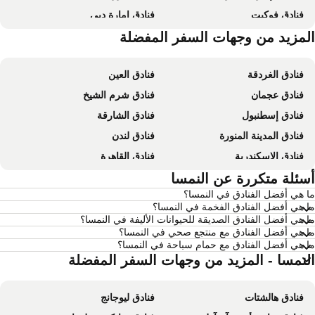
فنادق فوكيت
فنادق إمارة دبي
فنادق إمارة أبو ظبي
لمزيد من وجهات السفر المفضلة
فنادق الساحل الشمالي لمصر
فنادق الغردقة
فنادق العين
فنادق عجمان
فنادق شرم الشيخ
فنادق إسطنبول
فنادق الشارقة
فنادق المدينة المنورة
فنادق لندن
فنادق الإسكندرية
فنادق القاهرة
فنادق بانكوك
سئلة متكررة عن النمسا
فنادق العين السخنة
 هي أفضل الفنادق في النمسا؟
فنادق مسقط
فنادق مرسى مطروح
 هي أفضل الفنادق الفخمة في النمسا؟
فنادق العقة
فنادق عمان
 هي أفضل الفنادق الصديقة للحيوانات الأليفة في النمسا؟
 هي أفضل الفنادق مع منتجع صحي في النمسا؟
فنادق الدوحة
فنادق طرابزون
 هي أفضل الفنادق مع حمام سباحة في النمسا؟
فنادق أبها
فنادق موريشيوس
لنمسا - المزيد من وجهات السفر المفضلة
فنادق البحر الميت - الأردن
فنادق جربة
فنادق هالشتات
فنادق ليوجانج
فنادق بالي
فنادق Krabi