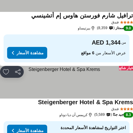
رافيل شارم فورستن هاوس إم أتشينسي
مشاهدة الأسعار
فندق
ممتاز
8,359
9.
بيرتيساو
من
عرض الأسعار من
6 مواقع
مشاهدة الأسعار
ار شائع
مشاركة
rites
Steigenberger Hotel & Spa Krem
مشاهدة الأسعار
فندق
جيد جدًا
5,589
8.
كريمس آن ديا دوناو
اختر التواريخ لمشاهدة الأسعار المحددة
مشاهدة الأسعار