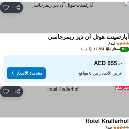
مشاركة
rites
بارتمينت هوتل آن دير ريمرجاسي
مشاهدة الأسعار
فندق
ممتاز
1,384
9.
فيينا
من
عرض الأسعار من
8 مواقع
مشاهدة الأسعار
ار شائع
مشاركة
rites
Hotel Krallerho
مشاهدة الأسعار
فندق