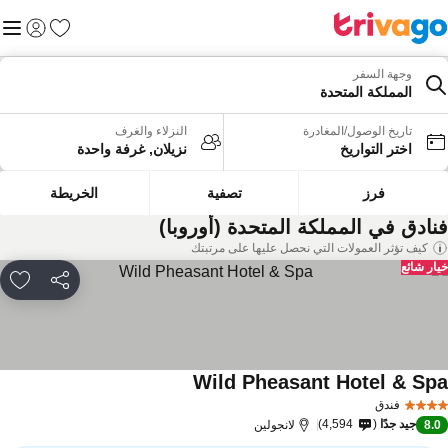
المفضلة
القائم
تسجيل الد
وجهة السفر
المملكة المتحدة
تاريخ الوصول/المغادرة
النزلاء والغرف
اختر التواريخ
نزيلان, غرفة واحدة
فرز
تصفية
الخريطة
نادق في المملكة المتحدة (أوروبا)
كيف تؤثر العمولات التي نحصل عليها على مرتبتك
ار شائع
مشاركة
rites
Wild Pheasant Hotel & Sp
فندق
جيد جدًا
4,594
8.
لانجولين