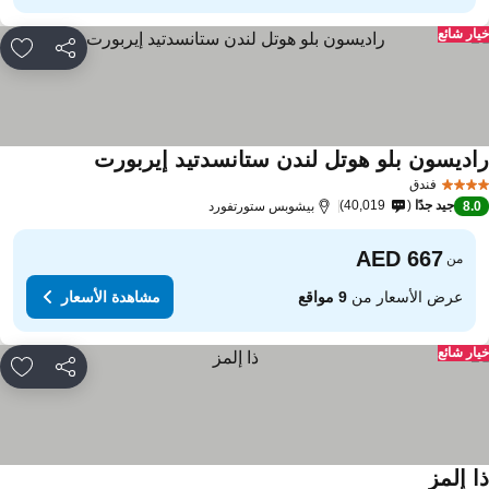
ار شائع
مشاركة
rites
اديسون بلو هوتل لندن ستانسدتيد إيربورت
فندق
جيد جدًا
40,019
8.
بيشوبس ستورتفورد
من
عرض الأسعار من
9 مواقع
مشاهدة الأسعار
ار شائع
مشاركة
rites
ا إلمز