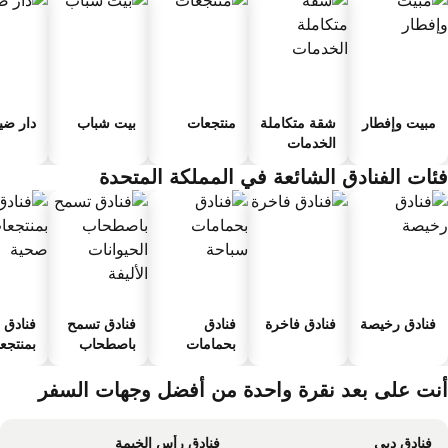
مبيت وإفطار
شقة متكاملة
منتجعات
بيت شباب
دار ضياف
الخدمات
ئات الفنادق الشائعة في المملكة المتحدة
فنادق رخيصة
فنادق فاخرة
فنادق
فنادق تسمح
فنادق
بحمامات
باصطحاب
بمنتجعا
سباحة
الحيوانات
صحية
الأليفة
نت على بعد نقرة واحدة من أفضل وجهات السفر
فنادق دبي
فنادق رأس الخيمة