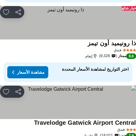
ار شائع
مشاركة
rites
ا رونيميد أون تيمز
فندق
ممتاز
9,328
8.
إيغام
اختر التواريخ لمشاهدة الأسعار المحددة
مشاهدة الأسعار
مشاركة
rites
Travelodge Gatwick Airport Centra
فندق
جيد
18,021
7.
جاتويك