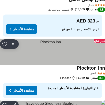
فندق
ممتاز
13,669
8.
تشستر لي ستريت
من
عرض الأسعار من
10 مواقع
مشاهدة الأسعار
ار شائع
مشاركة
rites
Plockton In
فندق
ممتاز
1,989
Plockton
8.
اختر التواريخ لمشاهدة الأسعار المحددة
مشاهدة الأسعار