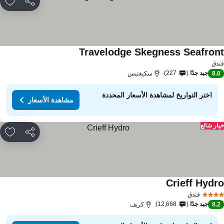
مشاركة
rites
Travelodge Skegness Seafron
دق
جيد جدًا
227
8.
سكيغنيس
اختر التواريخ لمشاهدة الأسعار المحددة
مشاهدة الأسعار
ار شائع
مشاركة
rites
Crieff Hydr
فندق
جيد جدًا
12,668
8.
كريف