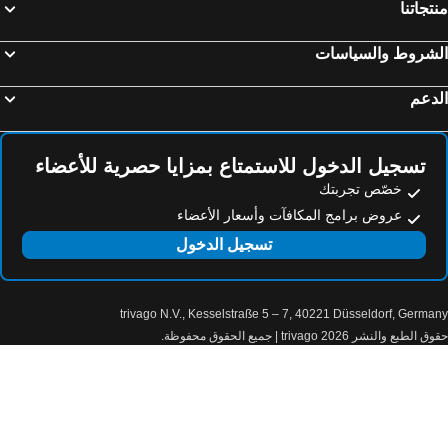
تجاتنا
فنادق اوشتراردير
فنادق كينغستون أبون توماس
فنادق لنكولن
فنادق سلو
لشروط والسياسات
فنادق ستراتفورد أوبون أفون
فنادق دورهام
دعم
فنادق بورتري
فنادق كرويدون
فنادق سانت اندروز
فنادق لوبورو
تسجيل الدخول للاستمتاع بمزايا حصرية للأعضاء
فنادق نيوكواي
فنادق ويندسور
خصّص تجربتك
عروض برامج المكافآت وأسعار الأعضاء
تسجيل الدخول
trivago N.V., Kesselstraße 5 – 7, 40221 Düsseldorf, Germa
الطبع والنشر 2026 trivago | جميع الحقوق محفوظة.