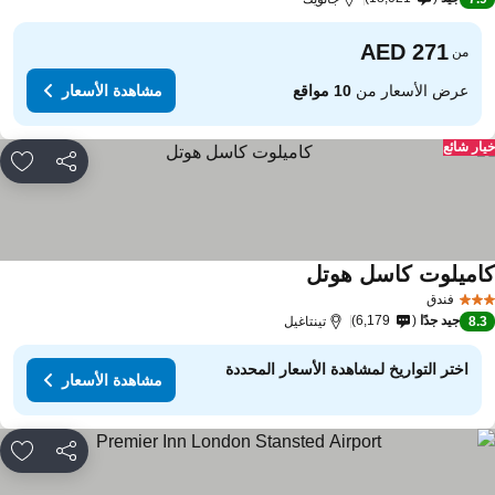
من
عرض الأسعار من
10 مواقع
مشاهدة الأسعار
ار شائع
مشاركة
rites
اميلوت كاسل هوتل
فندق
جيد جدًا
6,179
8.
تينتاغيل
اختر التواريخ لمشاهدة الأسعار المحددة
مشاهدة الأسعار
مشاركة
rites