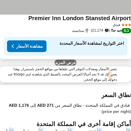
Premier Inn London Stansted Airpor
فندق
جيد جدًا
21,174
8.
ستانستد
اختر التواريخ لمشاهدة الأسعار المحددة
مشاهدة الأسعار
عرض المزيد
تتغير الأسعار ومعدلات التوفر التي نتلقاها من مواقع الحجز باستمرار. وهذا
يعني أنك قد لا تجد أحيانًا العرض المحدد بالضبط الذي شاهدته لدى trivago عند
دخولك إلى موقع الحجز.
طاق السعر
فنادق في المملكة المتحدة -
نطاق السعر
من
إلى
(price per nigh
ماكن إقامة أخرى في المملكة المتحدة