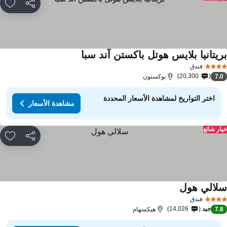
مشاركة
rites
ريتانيا بلايس هوتل باكستن آند سبا
فندق
20,300
7.
بوكستون
اختر التواريخ لمشاهدة الأسعار المحددة
مشاهدة الأسعار
ار شائع
مشاركة
rites
لالي هول
فندق
جيد
14,026
7.
هيكسهام