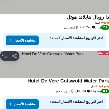
ا رويال هايلاند هوتل
فندق
جيد
12,757
7.
إينفيرنيس
اختر التواريخ لمشاهدة الأسعار المحددة
مشاهدة الأسعار
ار شائع
مشاركة
rites
Hotel De Vere Cotswold Water Par
فندق
جيد جدًا
10,953
8.
سايرنسستر
اختر التواريخ لمشاهدة الأسعار المحددة
مشاهدة الأسعار