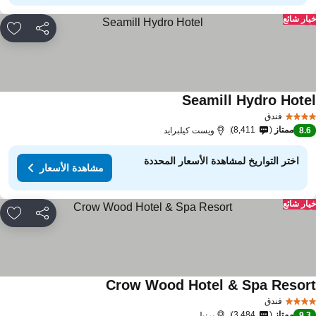
ار شائع
مشاركة
rites
Seamill Hydro Hote
فندق
ممتاز
8,411
8.
ويست كيلبرايد
اختر التواريخ لمشاهدة الأسعار المحددة
مشاهدة الأسعار
ار شائع
مشاركة
rites
Crow Wood Hotel & Spa Resor
فندق
ممتاز
3,484
9.
برنيلي