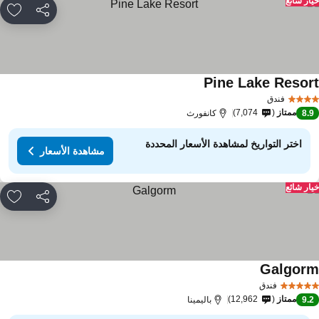
ار شائع
مشاركة
rites
Pine Lake Resor
فندق
ممتاز
7,074
8.
كانفورث
اختر التواريخ لمشاهدة الأسعار المحددة
مشاهدة الأسعار
ار شائع
مشاركة
rites
Galgor
فندق
ممتاز
12,962
9.
باليمينا