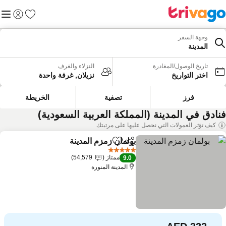
المفضلة
القائم
تسجيل الد
وجهة السفر
المدينة
تاريخ الوصول/المغادرة
النزلاء والغرف
اختر التواريخ
نزيلان, غرفة واحدة
فرز
تصفية
الخريطة
نادق في المدينة (المملكة العربية السعودية)
كيف تؤثر العمولات التي نحصل عليها على مرتبتك
بولمان زمزم المدينة
مشاركة
Add to favorites
5 عدد النجوم
ممتاز
54,579
9.0
المدينة المنورة