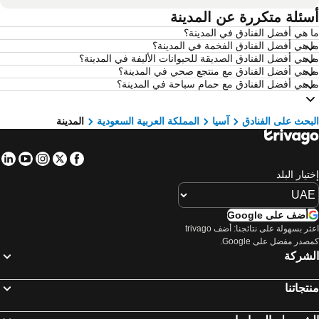
فنادق بانكوك
سئلة متكررة عن المدينة
فنادق العين السخنة
 هي أفضل الفنادق في المدينة؟
فنادق مسقط
فنادق مرسى مطروح
 هي أفضل الفنادق الفخمة في المدينة؟
فنادق العقة
فنادق عمان
 هي أفضل الفنادق الصديقة للحيوانات الأليفة في المدينة؟
 هي أفضل الفنادق مع منتجع صحي في المدينة؟
فنادق الدوحة
فنادق طرابزون
 هي أفضل الفنادق مع حمام سباحة في المدينة؟
فنادق أبها
فنادق موريشيوس
فنادق البحر الميت - الأردن
فنادق جربة
بحث على الفنادق
آسيا
المملكة العربية السعودية
المدينة
فنادق بالي
فنادق Krabi
in
tube
nstagram
Facebook
Twitter
فنادق منطقة إسطنبول
فنادق قطر
تيار البلد
فنادق إمارة رأس الخيمة
فنادق إمارة الفجيرة
فنادق منطقة مكة
فنادق مصر
أضف على Google
فنادق أرمينيا
فنادق سيشيل
اعثر بسهولة على نتائجنا: أضف trivago
صدر مفضل على Google.
فنادق كوه ساموي
فنادق زنزيبار
لشركة
فنادق الأحساء
فنادق البحرين
فنادق غوا
فنادق محافظة أربيل
تجاتنا