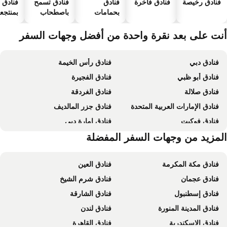
فنادق رخيصة
فنادق فاخرة
فنادق
فنادق تسمح
فنادق
بحمامات
باصطحاب
بمنتجعا
سباحة
الحيوانات
صحية
الأليفة
نت على بعد نقرة واحدة من أفضل وجهات السفر
فنادق دبي
فنادق رأس الخيمة
فنادق أبو ظبي
فنادق الفجيرة
فنادق صلالة
فنادق الغردقة
فنادق الإمارات العربية المتحدة
فنادق جزر المالديف
فنادق فوكيت
فنادق إمارة دبي
فنادق إمارة أبو ظبي
لمزيد من وجهات السفر المفضلة
فنادق الساحل الشمالي لمصر
فنادق مكة المكرمة
فنادق العين
فنادق عجمان
فنادق شرم الشيخ
فنادق إسطنبول
فنادق الشارقة
فنادق المدينة المنورة
فنادق لندن
فنادق الإسكندرية
فنادق القاهرة