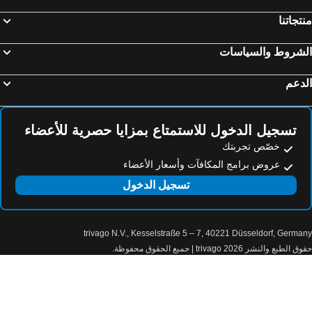
AQ Mini SUITES
Resident Hotel Kazybek Bi
تجاتنا
Alem Hotel
Five Villas Hotel
Zvezdnaya Eco-hotel
لشروط والسياسات
دعم
تسجيل الدخول للاستمتاع بمزايا حصرية للأعضاء
خصّص تجربتك
عروض برامج المكافآت وأسعار الأعضاء
تسجيل الدخول
trivago N.V., Kesselstraße 5 – 7, 40221 Düsseldorf, Germa
الطبع والنشر 2026 trivago | جميع الحقوق محفوظة.