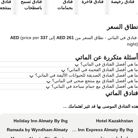
فنادق رخيصة
فنادق فاخرة
فنادق
فنادق تسمح
فنادق
بحمامات
باصطحاب
بمنتجعا
سباحة
الحيوانات
صحية
الأليفة
طاق السعر
فنادق في الماتي -
نطاق السعر
من
إلى
(price per
nigh
سئلة متكررة عن الماتي
 هي أفضل الفنادق في الماتي؟
 هي أفضل الفنادق الفخمة في الماتي؟
 هي أفضل الفنادق الصديقة للحيوانات الأليفة في الماتي؟
 هي أفضل الفنادق مع منتجع صحي في الماتي؟
 هي أفضل الفنادق مع حمام سباحة في الماتي؟
نادق الماتي
ه الفنادق الموصى بها قد تثير اهتمامك ...
Holiday Inn Almaty By Ihg
Hotel Kazakhstan
Ramada by Wyndham Almaty
Holiday Inn Express Almaty By Ihg