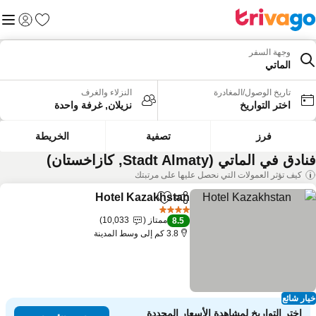
المفضلة
القائم
تسجيل الد
وجهة السفر
الماتي
تاريخ الوصول/المغادرة
النزلاء والغرف
اختر التواريخ
نزيلان, غرفة واحدة
فرز
تصفية
الخريطة
دق في الماتي (Stadt Almaty, كازاخستان)
كيف تؤثر العمولات التي نحصل عليها على مرتبتك
Hotel Kazakhstan
مشاركة
Add to favorites
4 عدد النجوم
ممتاز
10,033
8.5
3.8 كم إلى وسط المدينة
ار شائع
اختر التواريخ لمشاهدة الأسعار المحددة