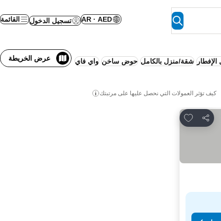
AR · AED
القائمة
تسجيل الدخول
عرض الخريطة
الإفطار
شقة/منزل بالكامل
حوض ساخن
واي فاي
كيف تؤثر العمولات التي نحصل عليها على مرتبتك
Add to favorites
مشاركة