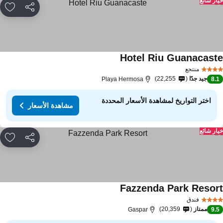
ار شائع
مشاركة
rites
Hotel Riu Guanacast
منتجع
جيد جدًا
22,255
Playa Hermosa
8.
اختر التواريخ لمشاهدة الأسعار المحددة
مشاهدة الأسعار
ار شائع
مشاركة
rites
Fazzenda Park Resor
فندق
ممتاز
20,359
Gaspar
9.