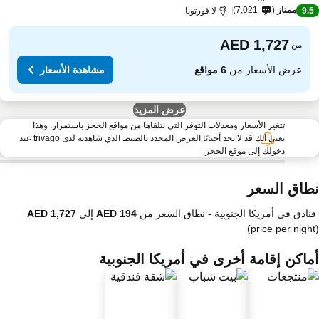
ممتاز
7,021
9.
لا فورتونا
من
عرض الأسعار من
6 مواقع
مشاهدة الأسعار
عرض المزيد
تتغير الأسعار ومعدلات التوفر التي نتلقاها من مواقع الحجز باستمرار. وهذا
يعني أنك قد لا تجد أحيانًا العرض المحدد بالضبط الذي شاهدته لدى trivago عند
دخولك إلى موقع الحجز.
طاق السعر
فنادق في أمريكا الجنوبية -
نطاق السعر
من
إلى
(price per nigh
ماكن إقامة أخرى في أمريكا الجنوبية