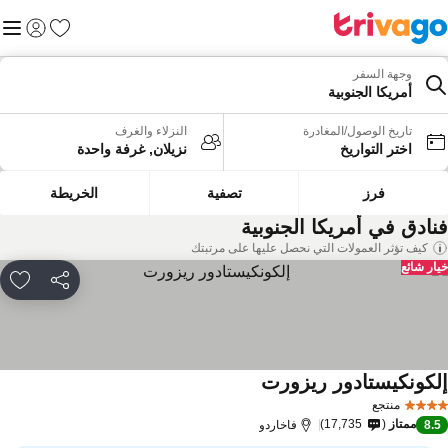
المفضلة
القائم
تسجيل الد
وجهة السفر
أمريكا الجنوبية
تاريخ الوصول/المغادرة
النزلاء والغرف
اختر التواريخ
نزيلان, غرفة واحدة
فرز
تصفية
الخريطة
نادق في أمريكا الجنوبية
كيف تؤثر العمولات التي نحصل عليها على مرتبتك
ار شائع
مشاركة
rites
لكونكيستادور ريزورت
منتجع
ممتاز
17,735
8.
فاخاردو