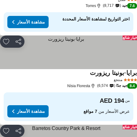
جيد
8,717
Torres
7.
اختر التواريخ لمشاهدة الأسعار المحددة
مشاهدة الأسعار
ار شائع
مشاركة
rites
رايا·بونيتا ريزورت
منتجع
جيد جدًا
6,574
Nísia Floresta
8.
من
عرض الأسعار من
7 مواقع
مشاهدة الأسعار
ار شائع
مشاركة
rites