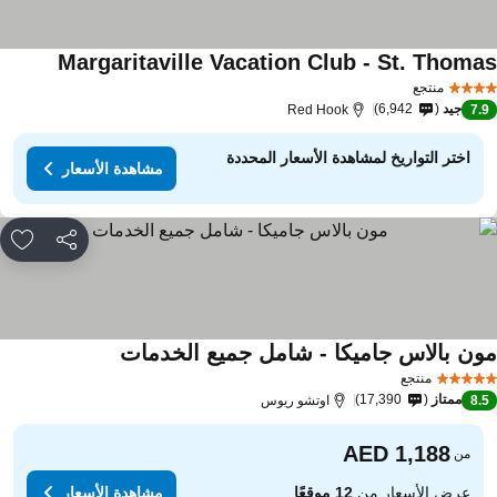
Margaritaville Vacation Club - St. Thoma
منتجع
جيد
6,942
Red Hook
7.
اختر التواريخ لمشاهدة الأسعار المحددة
مشاهدة الأسعار
مشاركة
rites
ون بالاس جاميكا - شامل جميع الخدمات
منتجع
ممتاز
17,390
8.
اوتشو ريوس
من
عرض الأسعار من
12 موقعًا
مشاهدة الأسعار