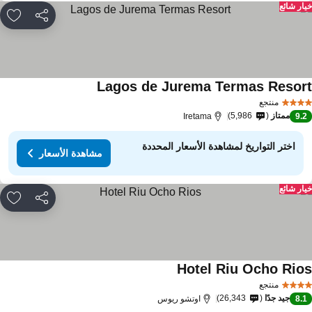
ار شائع
مشاركة
rites
Lagos de Jurema Termas Resor
منتجع
ممتاز
5,986
Iretama
9.
اختر التواريخ لمشاهدة الأسعار المحددة
مشاهدة الأسعار
ار شائع
مشاركة
rites
Hotel Riu Ocho Rio
منتجع
جيد جدًا
26,343
8.
اوتشو ريوس