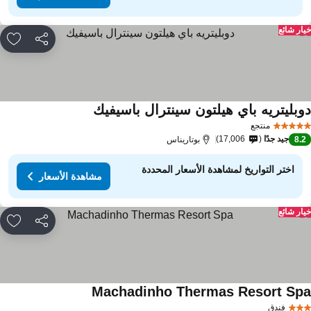
ار شائع
مشاركة
rites
وبليتريه باي هيلتون سينترال باسيفيك
منتجع
جيد جدًا
17,006
8.
بوتاريناس
اختر التواريخ لمشاهدة الأسعار المحددة
مشاهدة الأسعار
ار شائع
مشاركة
rites
Machadinho Thermas Resort Sp
فندق