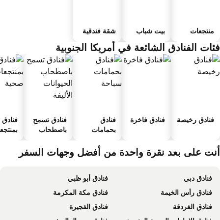
منتجعات
بيت شباب
شقة فندقية
ئات الفنادق الشائعة في أمريكا الجنوبية
فنادق رخيصة
فنادق فاخرة
فنادق
فنادق تسمح
فنادق
بحمامات
باصطحاب
بمنتجعا
سباحة
الحيوانات
صحية
الأليفة
نت على بعد نقرة واحدة من أفضل وجهات السفر
فنادق دبي
فنادق أبو ظبي
فنادق رأس الخيمة
فنادق مكة المكرمة
فنادق الغردقة
فنادق الفجيرة