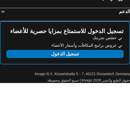
فنادق بورتو سيجورو
فنادق مونتيجو باي
فنادق كابو فريو
فنادق أنتيجوا جواتيمالا
دعم
فنادق مار دل بلاتا
فنادق جرامادو
فنادق بالنيريو كامبوريو
فنادق كوريتيبا
تسجيل الدخول للاستمتاع بمزايا حصرية للأعضاء
خصّص تجربتك
عروض برامج المكافآت وأسعار الأعضاء
تسجيل الدخول
trivago N.V., Kesselstraße 5 – 7, 40221 Düsseldorf, Germa
الطبع والنشر 2026 trivago | جميع الحقوق محفوظة.