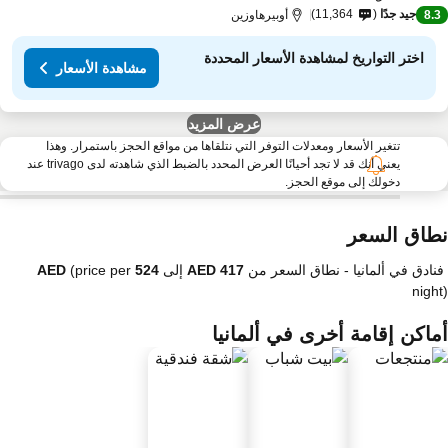
جيد جدًا
11,364
8.
أوبيرهاوزين
اختر التواريخ لمشاهدة الأسعار المحددة
مشاهدة الأسعار
عرض المزيد
تتغير الأسعار ومعدلات التوفر التي نتلقاها من مواقع الحجز باستمرار. وهذا
يعني أنك قد لا تجد أحيانًا العرض المحدد بالضبط الذي شاهدته لدى trivago عند
دخولك إلى موقع الحجز.
طاق السعر
فنادق في ألمانيا -
نطاق السعر
من
إلى
(price per
nigh
ماكن إقامة أخرى في ألمانيا