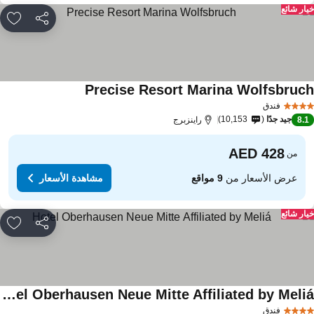
ار شائع
مشاركة
rites
Precise Resort Marina Wolfsbruc
فندق
جيد جدًا
10,153
8.
راينزبرج
من
عرض الأسعار من
9 مواقع
مشاهدة الأسعار
ار شائع
مشاركة
rites
Hotel Oberhausen Neue Mitte Affiliated by Meliá
فندق