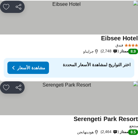
مشاركة
rites
Eibsee Hote
فندق
ممتاز
2,748
8.
جرايناو
اختر التواريخ لمشاهدة الأسعار المحددة
مشاهدة الأسعار
مشاركة
rites
Serengeti Park Resor
تجع
ممتاز
2,464
8.
هودينهانجن