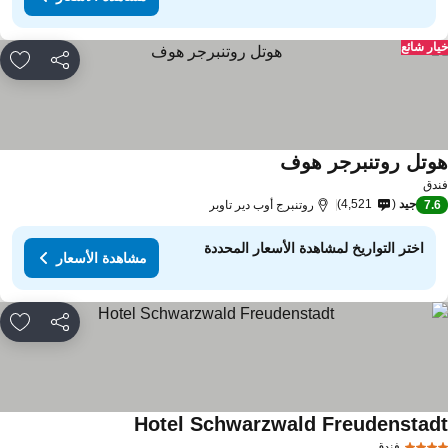
ار شائع
مشاركة
rites
وتل روتنبرجر هوف
دق
جيد
4,521
7.
روتنبرج أوب دير تاوبر
اختر التواريخ لمشاهدة الأسعار المحددة
مشاهدة الأسعار
مشاركة
rites
Hotel Schwarzwald Freudenstad
فندق