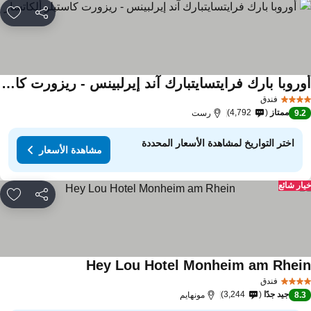
مشاركة
rites
أوروبا بارك فرايتسايتبارك آند إيرلبينس - ريزورت كاستيلو ألكاتسار
فندق
ممتاز
4,792
9.
رست
اختر التواريخ لمشاهدة الأسعار المحددة
مشاهدة الأسعار
ار شائع
مشاركة
rites
Hey Lou Hotel Monheim am Rhei
فندق
جيد جدًا
3,244
8.
مونهايم