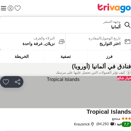
المفضلة
القائم
تسجيل الد
وجهة السفر
ألمانيا
تاريخ الوصول/المغادرة
النزلاء والغرف
اختر التواريخ
نزيلان, غرفة واحدة
فرز
تصفية
الخريطة
نادق في ألمانيا (أوروبا)
كيف تؤثر العمولات التي نحصل عليها على مرتبتك
ار شائع
مشاركة
rites
Tropical Island
منتجع
جيد
84,293
Krausnick
7.