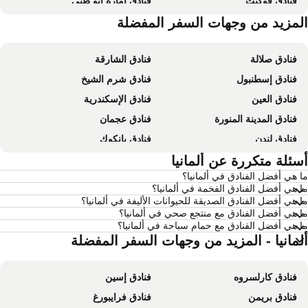
فنادق فوكيت
فنادق إمارة أبو ظبي
فنادق موريشيوس
لمزيد من وجهات السفر المفضلة
فنادق بالي
فنادق صلالة
فنادق الشارقة
فنادق إسطنبول
فنادق شرم الشيخ
فنادق العين
فنادق الإسكندرية
فنادق المدينة المنورة
فنادق عجمان
فنادق لندن
فنادق بانكوك
فنادق القاهرة
سئلة متكررة عن ألمانيا
فنادق مرسى مطروح
 هي أفضل الفنادق في ألمانيا؟
فنادق العين السخنة
فنادق عمان
 هي أفضل الفنادق الفخمة في ألمانيا؟
فنادق نيويورك
فنادق يريفان
 هي أفضل الفنادق الصديقة للحيوانات الأليفة في ألمانيا؟
 هي أفضل الفنادق مع منتجع صحي في ألمانيا؟
فنادق مومباي
فنادق باريس
 هي أفضل الفنادق مع حمام سباحة في ألمانيا؟
فنادق مدريد
فنادق جزر المالديف
لمانيا - المزيد من وجهات السفر المفضلة
فنادق الساحل الشمالي لمصر
فنادق إمارة رأس الخيمة
فنادق كارلسروه
فنادق إسين
فنادق قطر
فنادق جربة
فنادق بريمن
فنادق فرايبورغ
فنادق غوا
فنادق البحر الميت - الأردن