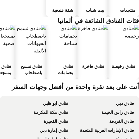
منتجعات
بيت شباب
شقة فندقية
ئات الفنادق الشائعة في ألمانيا
فنادق رخيصة
فنادق فاخرة
فنادق
فنادق تسمح
فنادق
بحمامات
باصطحاب
بمنتجعا
سباحة
الحيوانات
صحية
الأليفة
نت على بعد نقرة واحدة من أفضل وجهات السفر
فنادق دبي
فنادق أبو ظبي
فنادق رأس الخيمة
فنادق مكة المكرمة
فنادق الغردقة
فنادق الفجيرة
فنادق الإمارات العربية المتحدة
فنادق إمارة دبي