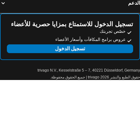
فنادق بريختزجادين
فنادق روستوك
دعم
فنادق إرلانجين
فنادق جرايناو
فنادق أوبيرهاوزين
فنادق شيمنيتز
تسجيل الدخول للاستمتاع بمزايا حصرية للأعضاء
خصّص تجربتك
عروض برامج المكافآت وأسعار الأعضاء
تسجيل الدخول
trivago N.V., Kesselstraße 5 – 7, 40221 Düsseldorf, Germa
الطبع والنشر 2026 trivago | جميع الحقوق محفوظة.