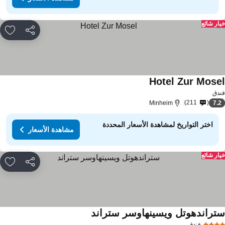
ار شائع
مشاركة
rites
Hotel Zur Mose
دق
211
Minheim
7.
اختر التواريخ لمشاهدة الأسعار المحددة
مشاهدة الأسعار
ار شائع
مشاركة
rites
تراندهوتل ويسينهاوسر ستراند
فندق