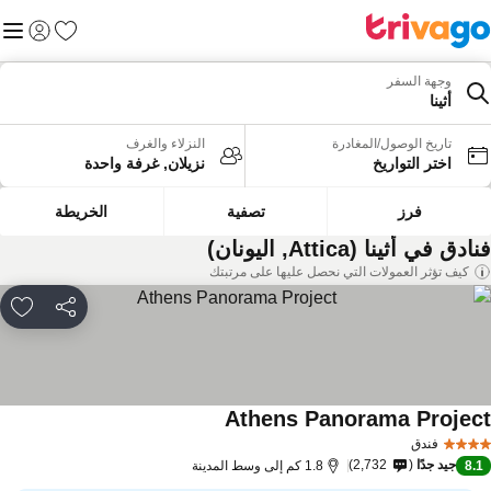
المفضلة
القائم
تسجيل الد
وجهة السفر
أثينا
تاريخ الوصول/المغادرة
النزلاء والغرف
اختر التواريخ
نزيلان, غرفة واحدة
فرز
تصفية
الخريطة
ادق في أثينا (Attica, اليونان)
كيف تؤثر العمولات التي نحصل عليها على مرتبتك
مشاركة
rites
Athens Panorama Projec
مشاهدة الأسعار
فندق
جيد جدًا
2,732
8.
1.8 كم إلى وسط المدينة