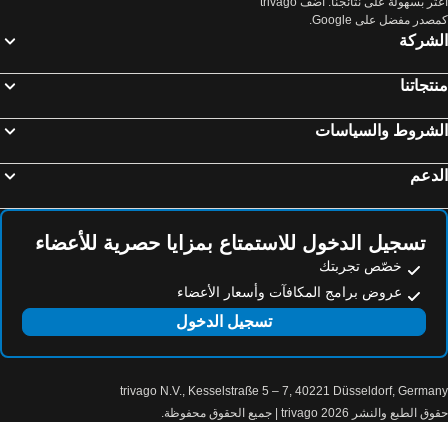
اعثر بسهولة على نتائجنا: أضف trivago
Hotel Germa Chalet & Spa
أكروبوليس هيل
صدر مفضل على Google.
Markopoulo, Attica فنادق
هيدرا, Attica فنادق
Medley
لشركة
مدينة ميكونوس, South Aegean فنادق
فيرا, South Aegean فنادق
أويا, South Aegean فنادق
امروفيلي, South Aegean فنادق
تجاتنا
مدينة رودس, South Aegean فنادق
خانيا, جزيرة كريت فنادق
لشروط والسياسات
دعم
تسجيل الدخول للاستمتاع بمزايا حصرية للأعضاء
خصّص تجربتك
عروض برامج المكافآت وأسعار الأعضاء
تسجيل الدخول
trivago N.V., Kesselstraße 5 – 7, 40221 Düsseldorf, Germa
الطبع والنشر 2026 trivago | جميع الحقوق محفوظة.