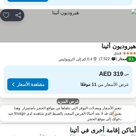
مشاركة
rites
يروديون أثينا
مشاهدة الأسعار
فندق
ممتاز
7,522
9.
0.4 كم إلى اكروبوليس
من
عرض الأسعار من
11 موقعًا
مشاهدة الأسعار
عرض المزيد
تتغير الأسعار ومعدلات التوفر التي نتلقاها من مواقع الحجز باستمرار. وهذا
يعني أنك قد لا تجد أحيانًا العرض المحدد بالضبط الذي شاهدته لدى trivago عند
دخولك إلى موقع الحجز.
ماكن إقامة أخرى في أثينا