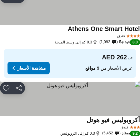
rites
Athens One Smart Hote
مشاهدة الأسعار
فندق
جيد جدًا
1,092
8.
0.3 كم إلى وسط المدينة
من
عرض الأسعار من
9 مواقع
مشاهدة الأسعار
مشاركة
rites
كروبوليس فيو هوتل
مشاهدة الأسعار
فندق
ممتاز
5,452
9.
0.3 كم إلى اكروبوليس