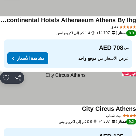
Intercontinental Hotels Athenaeum Athens By Ihg
اهدة الأسعار
فندق
ممتاز
14,797
8.
1.4 كم إلى اكروبوليس
من
عرض الأسعار من
موقع واحد
مشاهدة الأسعار
ار شائع
مشاركة
rites
City Circus Athen
مشاهدة الأسعار
بيت شباب
ممتاز
4,307
9.
0.9 كم إلى اكروبوليس