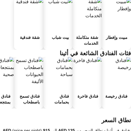
مبيت وإفطار
شقة متكاملة
بيت شباب
شقة فندقية
الخدمات
ئات الفنادق الشائعة في أثينا
فنادق رخيصة
فنادق فاخرة
فنادق
فنادق تسمح
فنادق
بحمامات
باصطحاب
بمنتجعا
سباحة
الحيوانات
صحية
الأليفة
طاق السعر
فنادق في أثينا -
نطاق السعر
من
إلى
(price per night)